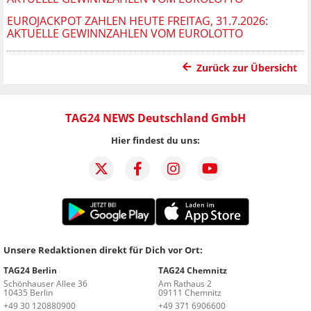
EUROJACKPOT ZAHLEN HEUTE FREITAG, 31.7.2026:
AKTUELLE GEWINNZAHLEN VOM EUROLOTTO
Zurück zur Übersicht
TAG24 NEWS Deutschland GmbH
Hier findest du uns:
Unsere Redaktionen direkt für Dich vor Ort:
TAG24 Berlin
TAG24 Chemnitz
Schönhauser Allee 36
Am Rathaus 2
10435 Berlin
09111 Chemnitz
+49 30 120880900
+49 371 6906600