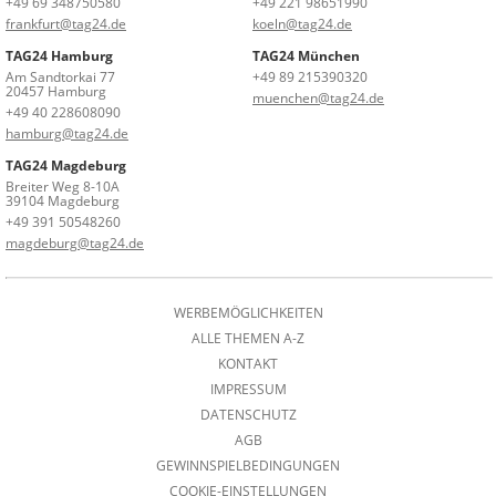
+49 69 348750580
+49 221 98651990
frankfurt@tag24.de
koeln@tag24.de
TAG24 Hamburg
TAG24 München
Am Sandtorkai 77
+49 89 215390320
20457 Hamburg
muenchen@tag24.de
+49 40 228608090
hamburg@tag24.de
TAG24 Magdeburg
Breiter Weg 8-10A
39104 Magdeburg
+49 391 50548260
magdeburg@tag24.de
WERBEMÖGLICHKEITEN
ALLE THEMEN A-Z
KONTAKT
IMPRESSUM
DATENSCHUTZ
AGB
GEWINNSPIELBEDINGUNGEN
COOKIE-EINSTELLUNGEN