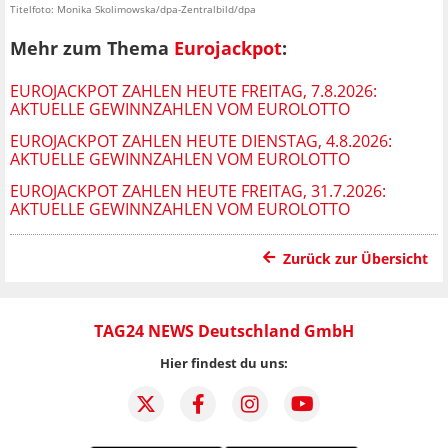
Titelfoto: Monika Skolimowska/dpa-Zentralbild/dpa
Mehr zum Thema
Eurojackpot
:
EUROJACKPOT ZAHLEN HEUTE FREITAG, 7.8.2026:
AKTUELLE GEWINNZAHLEN VOM EUROLOTTO
EUROJACKPOT ZAHLEN HEUTE DIENSTAG, 4.8.2026:
AKTUELLE GEWINNZAHLEN VOM EUROLOTTO
EUROJACKPOT ZAHLEN HEUTE FREITAG, 31.7.2026:
AKTUELLE GEWINNZAHLEN VOM EUROLOTTO
Zurück zur Übersicht
TAG24 NEWS Deutschland GmbH
Hier findest du uns: