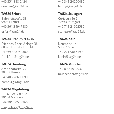
+49 351 888-2424
+49 341 24250430
dresden@tag24.de
leipzig@tag24.de
TAG24 Erfurt
TAG24 Stuttgart
Bahnhofstraße 38
Curiestraße 2
99084 Erfurt
70563 Stuttgart
+49 361 34947880
+49 711 21952530
erfurt@tag24.de
stuttgart@tag24.de
TAG24 Frankfurt a. M.
TAG24 Köln
Friedrich-Ebert-Anlage 36
Neumarkt 1a
60325 Frankfurt am Main
50667 Köln
+49 69 348750580
+49 221 98651990
frankfurt@tag24.de
koeln@tag24.de
TAG24 Hamburg
TAG24 München
Am Sandtorkai 77
+49 89 215390320
20457 Hamburg
muenchen@tag24.de
+49 40 228608090
hamburg@tag24.de
TAG24 Magdeburg
Breiter Weg 8-10A
39104 Magdeburg
+49 391 50548260
magdeburg@tag24.de