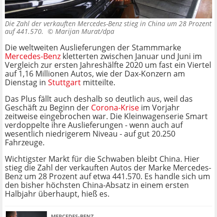
Die Zahl der verkauften Mercedes-Benz stieg in China um 28 Prozent
auf 441.570. ©
Marijan Murat/dpa
Die weltweiten Auslieferungen der Stammmarke
Mercedes-Benz
kletterten zwischen Januar und Juni im
Vergleich zur ersten Jahreshälfte 2020 um fast ein Viertel
auf 1,16 Millionen Autos, wie der Dax-Konzern am
Dienstag in
Stuttgart
mitteilte.
Das Plus fällt auch deshalb so deutlich aus, weil das
Geschäft zu Beginn der
Corona-Krise
im Vorjahr
zeitweise eingebrochen war. Die Kleinwagenserie Smart
verdoppelte ihre Auslieferungen - wenn auch auf
wesentlich niedrigerem Niveau - auf gut 20.250
Fahrzeuge.
Wichtigster Markt für die Schwaben bleibt China. Hier
stieg die Zahl der verkauften Autos der Marke Mercedes-
Benz um 28 Prozent auf etwa 441.570. Es handle sich um
den bisher höchsten China-Absatz in einem ersten
Halbjahr überhaupt, hieß es.
MERCEDES-BENZ