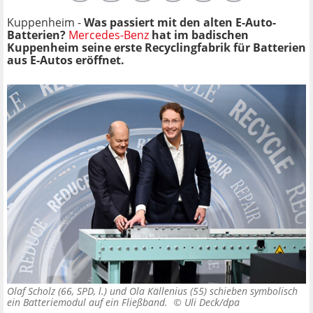
Kuppenheim -
Was passiert mit den alten E-Auto-
Batterien?
Mercedes-Benz
hat im badischen
Kuppenheim seine erste Recyclingfabrik für Batterien
aus E-Autos eröffnet.
Olaf Scholz (66, SPD, l.) und Ola Källenius (55) schieben symbolisch
ein Batteriemodul auf ein Fließband. ©
Uli Deck/dpa