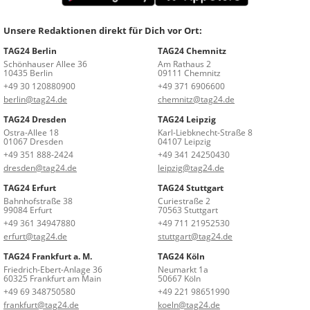
Unsere Redaktionen direkt für Dich vor Ort:
TAG24 Berlin
TAG24 Chemnitz
Schönhauser Allee 36
Am Rathaus 2
10435 Berlin
09111 Chemnitz
+49 30 120880900
+49 371 6906600
berlin@tag24.de
chemnitz@tag24.de
TAG24 Dresden
TAG24 Leipzig
Ostra-Allee 18
Karl-Liebknecht-Straße 8
01067 Dresden
04107 Leipzig
+49 351 888-2424
+49 341 24250430
dresden@tag24.de
leipzig@tag24.de
TAG24 Erfurt
TAG24 Stuttgart
Bahnhofstraße 38
Curiestraße 2
99084 Erfurt
70563 Stuttgart
+49 361 34947880
+49 711 21952530
erfurt@tag24.de
stuttgart@tag24.de
TAG24 Frankfurt a. M.
TAG24 Köln
Friedrich-Ebert-Anlage 36
Neumarkt 1a
60325 Frankfurt am Main
50667 Köln
+49 69 348750580
+49 221 98651990
frankfurt@tag24.de
koeln@tag24.de