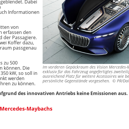
geblendet. Dabei
m
uch Informationen
itten von
n erfassen den
 der Passagiere.
wei Koffer dazu,
ckraum passgenau
is zu 500
Im vorderen Gepäckraum des Vision Mercedes-Ma
en können. Die
exklusiv für das Fahrzeug angefertigtes zweitei
350 kW, so soll in
ausreichend Platz für weitere Accessoires wie b
ankt werden
persönliche Gegenstände vorgesehen. ©
PR/Da
ahren zu können.
ufgrund des innovativen Antriebs keine Emissionen aus.
s Mercedes-Maybachs