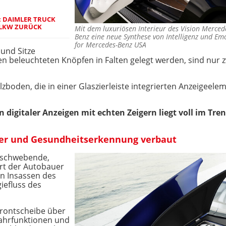
: DAIMLER TRUCK
0 LKW ZURÜCK
Mit dem luxuriösen Interieur des Vision Merced
Benz eine neue Synthese von Intelligenz und E
for Mercedes-Benz USA
und Sitze
en beleuchteten Knöpfen in Falten gelegt werden, sind nur 
zboden, die in einer Glaszierleiste integrierten Anzeigeele
.
digitaler Anzeigen mit echten Zeigern liegt voll im Tren
ffer und Gesundheitserkennung verbaut
r schwebende,
ärt der Autobauer
den Insassen des
iefluss des
Frontscheibe über
Fahrfunktionen und