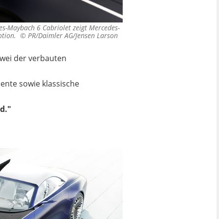
es-Maybach 6 Cabriolet zeigt Mercedes-
motion. ©
PR/Daimler AG/Jensen Larson
zwei der verbauten
mente sowie klassische
d."