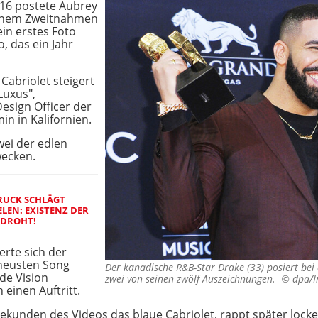
16 postete Aubrey
einem Zweitnahmen
ein erstes Foto
, das ein Jahr
abriolet steigert
Luxus",
esign Officer der
n in Kalifornien.
wei der edlen
ecken.
RUCK SCHLÄGT
LEN: EXISTENZ DER
EDROHT!
rte sich der
 neusten Song
Der kanadische R&B-Star Drake (33) posiert be
de Vision
zwei von seinen zwölf Auszeichnungen. ©
dpa/I
einen Auftritt.
Sekunden des Videos das blaue Cabriolet, rappt später locke