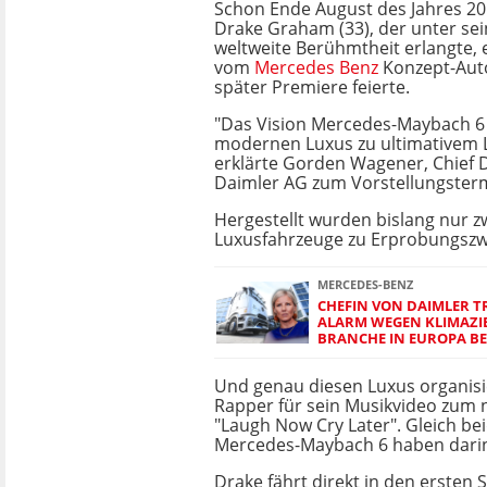
Schon Ende August des Jahres 20
Drake Graham (33), der unter s
weltweite Berühmtheit erlangte, 
vom
Mercedes Benz
Konzept-Auto
später Premiere feierte.
"Das Vision Mercedes-Maybach 6 C
modernen Luxus zu ultimativem 
erklärte Gorden Wagener, Chief D
Daimler AG zum Vorstellungstermi
Hergestellt wurden bislang nur z
Luxusfahrzeuge zu Erprobungszw
MERCEDES-BENZ
CHEFIN VON DAIMLER T
ALARM WEGEN KLIMAZIE
BRANCHE IN EUROPA B
Und genau diesen Luxus organisie
Rapper für sein Musikvideo zum
"Laugh Now Cry Later". Gleich bei
Mercedes-Maybach 6 haben darin 
Drake fährt direkt in den ersten 