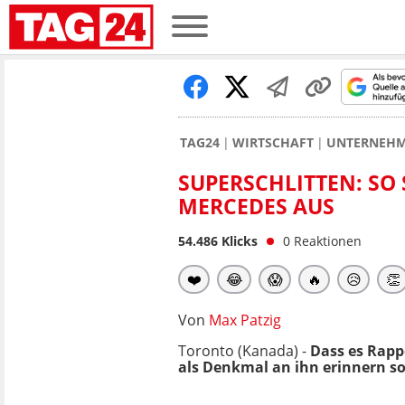
TAG24
WIRTSCHAFT
UNTERNEH
SUPERSCHLITTEN: SO
MERCEDES AUS
54.486
Klicks
0
Reaktionen
❤️
😂
😱
🔥
😥
👏
Von
Max Patzig
Toronto (Kanada) -
Dass es Rappe
als Denkmal an ihn erinnern so