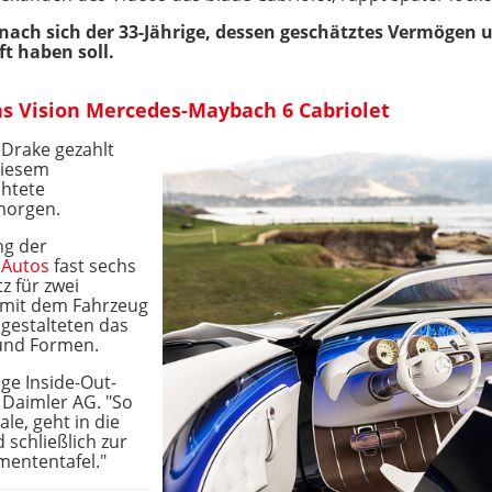
ach sich der 33-Jährige, dessen geschätztes Vermögen 
ft haben soll.
as Vision Mercedes-Maybach 6 Cabriolet
 Drake gezahlt
diesem
chtete
morgen.
ng der
e
Autos
fast sechs
z für zwei
n mit dem Fahrzeug
gestalteten das
 und Formen.
ige Inside-Out-
 Daimler AG. "So
ale, geht in die
 schließlich zur
mententafel."