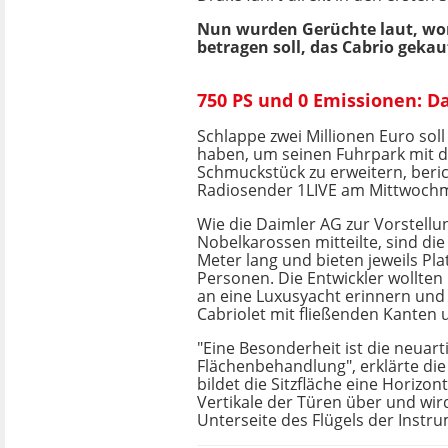
Nun wurden Gerüchte laut, won
betragen soll, das Cabrio gekau
750 PS und 0 Emissionen: D
Schlappe zwei Millionen Euro soll
haben, um seinen Fuhrpark mit 
Schmuckstück zu erweitern, beri
Radiosender 1LIVE am Mittwoch
Wie die Daimler AG zur Vorstellu
Nobelkarossen mitteilte, sind di
Meter lang und bieten jeweils Plat
Personen. Die Entwickler wollte
an eine Luxusyacht erinnern und 
Cabriolet mit fließenden Kanten
"Eine Besonderheit ist die neuart
Flächenbehandlung", erklärte die
bildet die Sitzfläche eine Horizont
Vertikale der Türen über und wird
Unterseite des Flügels der Instru