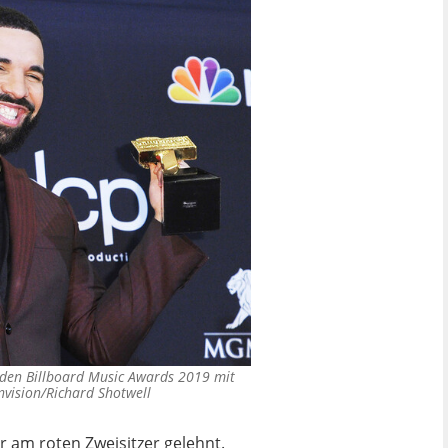
i den Billboard Music Awards 2019 mit
nvision/Richard Shotwell
r am roten Zweisitzer gelehnt.