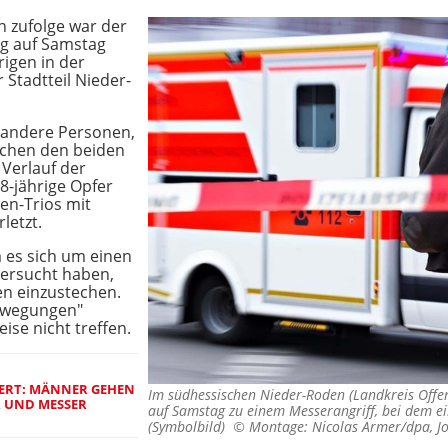
n zufolge war der
ag auf Samstag
rigen in der
Stadtteil Nieder-
i andere Personen,
schen den beiden
Verlauf der
-jährige Opfer
en-Trios mit
letzt.
 es sich um einen
versucht haben,
en einzustechen.
bewegungen"
ise nicht treffen.
IERT: MÄNNER GEHEN
Im südhessischen Nieder-Roden (Landkreis Offe
R UND MESSER
auf Samstag zu einem Messerangriff, bei dem ei
(Symbolbild) ©
Montage: Nicolas Armer/dpa, J