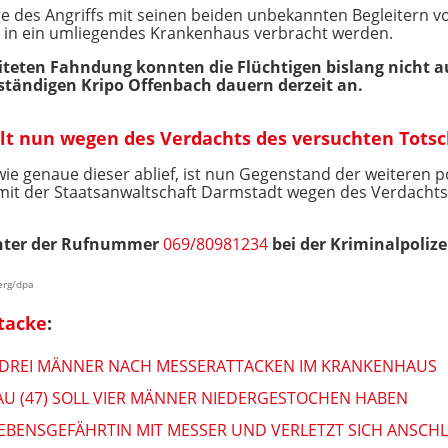
ge des Angriffs mit seinen beiden unbekannten Begleitern v
 in ein umliegendes Krankenhaus verbracht werden.
eiteten Fahndung konnten die Flüchtigen bislang nicht 
ndigen Kripo Offenbach dauern derzeit an.
lt nun wegen des Verdachts des versuchten Totsc
ie genaue dieser ablief, ist nun Gegenstand der weiteren po
it der Staatsanwaltschaft Darmstadt wegen des Verdachts
unter der Rufnummer
069/80981234
bei der Kriminalpolize
erg/dpa
tacke
:
 DREI MÄNNER NACH MESSERATTACKEN IM KRANKENHAUS
AU (47) SOLL VIER MÄNNER NIEDERGESTOCHEN HABEN
EBENSGEFÄHRTIN MIT MESSER UND VERLETZT SICH ANSCHLI