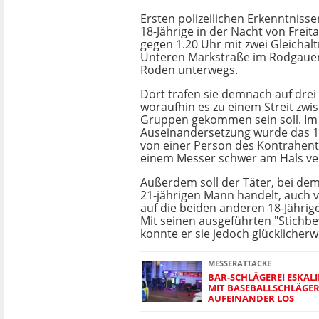
Ersten polizeilichen Erkenntnisse
18-Jährige in der Nacht von Freit
gegen 1.20 Uhr mit zwei Gleichalt
Unteren Markstraße im Rodgauer 
Roden unterwegs.
Dort trafen sie demnach auf dre
woraufhin es zu einem Streit zwi
Gruppen gekommen sein soll. Im 
Auseinandersetzung wurde das 18
von einer Person des Kontrahent
einem Messer schwer am Hals ver
Außerdem soll der Täter, bei dem
21-jährigen Mann handelt, auch 
auf die beiden anderen 18-Jährig
Mit seinen ausgeführten "Stich
konnte er sie jedoch glücklicherwe
MESSERATTACKE
BAR-SCHLÄGEREI ESKAL
MIT BASEBALLSCHLÄGE
AUFEINANDER LOS