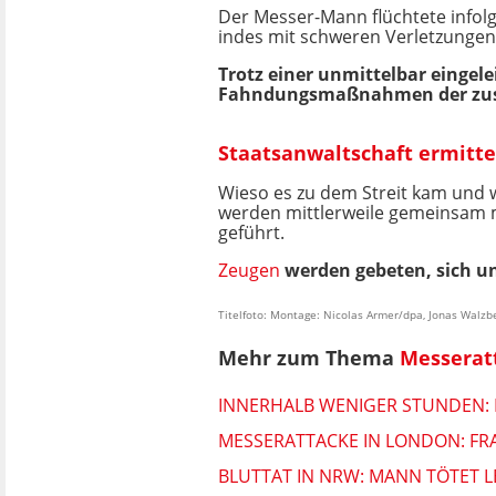
Der Messer-Mann flüchtete infol
indes mit schweren Verletzungen
Trotz einer unmittelbar eingel
Fahndungsmaßnahmen der zustä
Staatsanwaltschaft ermitte
Wieso es zu dem Streit kam und w
werden mittlerweile gemeinsam m
geführt.
Zeugen
werden gebeten, sich 
Titelfoto: Montage: Nicolas Armer/dpa, Jonas Walzb
Mehr zum Thema
Messerat
INNERHALB WENIGER STUNDEN:
MESSERATTACKE IN LONDON: FR
BLUTTAT IN NRW: MANN TÖTET L