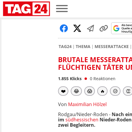
TAG24
THEMA
MESSERATTACKE
BRUTALE MESSERATTA
FLÜCHTIGEN TÄTER U
1.855
Klicks
0
Reaktionen
❤️
😂
😱
🔥
😥
👏
Von
Maximilian Hölzel
Rodgau/Nieder-Roden -
Nach ei
im
südhessischen
Nieder-Roden 
zwei Begleitern.