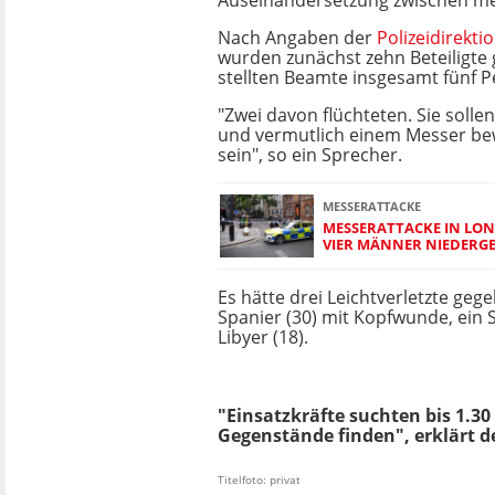
Auseinandersetzung zwischen m
Nach Angaben der
Polizeidirekti
wurden zunächst zehn Beteiligte 
stellten Beamte insgesamt fünf P
"Zwei davon flüchteten. Sie solle
und vermutlich einem Messer be
sein", so ein Sprecher.
MESSERATTACKE
MESSERATTACKE IN LOND
VIER MÄNNER NIEDERG
Es hätte drei Leichtverletzte geg
Spanier (30) mit Kopfwunde, ein S
Libyer (18).
"Einsatzkräfte suchten bis 1.3
Gegenstände finden", erklärt d
Titelfoto: privat