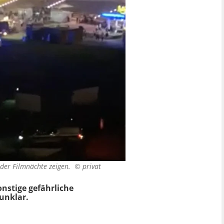
e der Filmnächte zeigen. ©
privat
onstige gefährliche
unklar.