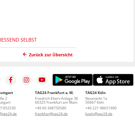
ESSEND SELBST
Zurück zur Übersicht
uttgart
TAG24 Frankfurt a. M.
TAG24 Köln
aße 2
Friedrich-Ebert-Anlage 36
Neumarkt 1a
ttgart
60325 Frankfurt am Main
50667 Köln
21952530
+49 69 348750580
+49 221 98651990
t@tag24.de
frankfurt@tag24.de
koeln@tag24.de