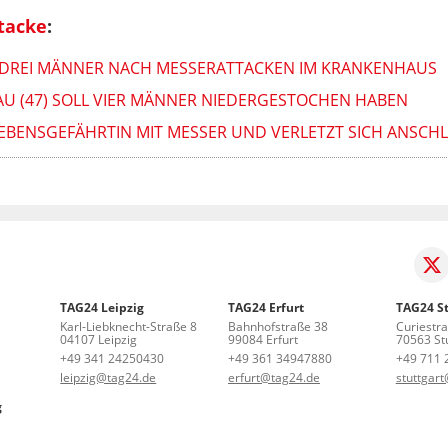
tacke
:
 DREI MÄNNER NACH MESSERATTACKEN IM KRANKENHAUS
AU (47) SOLL VIER MÄNNER NIEDERGESTOCHEN HABEN
EBENSGEFÄHRTIN MIT MESSER UND VERLETZT SICH ANSCHLI
TAG24 Leipzig
TAG24 Erfurt
TAG24 St
Karl-Liebknecht-Straße 8
Bahnhofstraße 38
Curiestr
04107 Leipzig
99084 Erfurt
70563 Stu
+49 341 24250430
+49 361 34947880
+49 711 
leipzig@tag24.de
erfurt@tag24.de
stuttgar
g