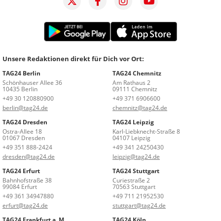
Unsere Redaktionen direkt für Dich vor Ort:
TAG24 Berlin
TAG24 Chemnitz
Schönhauser Allee 36
Am Rathaus 2
10435 Berlin
09111 Chemnitz
+49 30 120880900
+49 371 6906600
berlin@tag24.de
chemnitz@tag24.de
TAG24 Dresden
TAG24 Leipzig
Ostra-Allee 18
Karl-Liebknecht-Straße 8
01067 Dresden
04107 Leipzig
+49 351 888-2424
+49 341 24250430
dresden@tag24.de
leipzig@tag24.de
TAG24 Erfurt
TAG24 Stuttgart
Bahnhofstraße 38
Curiestraße 2
99084 Erfurt
70563 Stuttgart
+49 361 34947880
+49 711 21952530
erfurt@tag24.de
stuttgart@tag24.de
TAG24 Frankfurt a. M.
TAG24 Köln