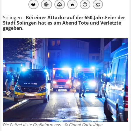
❤️
😂
😱
🔥
😥
👏
Solingen -
Bei einer Attacke auf der 650-Jahr-Feier der
Stadt Solingen hat es am Abend Tote und Verletzte
gegeben.
Die Polizei löste Großalarm aus. ©
Gianni Gattus/dpa