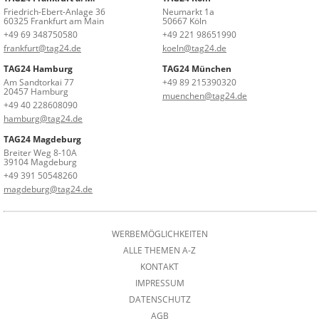
Friedrich-Ebert-Anlage 36
Neumarkt 1a
60325 Frankfurt am Main
50667 Köln
+49 69 348750580
+49 221 98651990
frankfurt@tag24.de
koeln@tag24.de
TAG24 Hamburg
TAG24 München
Am Sandtorkai 77
+49 89 215390320
20457 Hamburg
muenchen@tag24.de
+49 40 228608090
hamburg@tag24.de
TAG24 Magdeburg
Breiter Weg 8-10A
39104 Magdeburg
+49 391 50548260
magdeburg@tag24.de
WERBEMÖGLICHKEITEN
ALLE THEMEN A-Z
KONTAKT
IMPRESSUM
DATENSCHUTZ
AGB