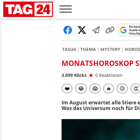
TAG24
THEMA
MYSTERY
HORO
MONATSHOROSKOP STI
3.099
Klicks
0
Reaktionen
❤️
😂
😱
🔥
😥
👏
Im August erwartet alle Stiere 
Was das Universum noch für Di