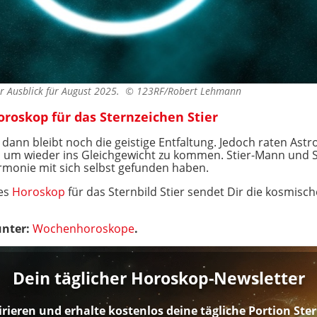
er Ausblick für August 2025. ©
123RF/Robert Lehmann
roskop für das Sternzeichen Stier
ann bleibt noch die geistige Entfaltung. Jedoch raten Astro
, um wieder ins Gleichgewicht zu kommen. Stier-Mann und S
rmonie mit sich selbst gefunden haben.
hes
Horoskop
für das Sternbild Stier sendet Dir die kosmisc
unter:
Wochenhoroskope
.
Dein täglicher Horoskop-Newsletter
irieren und erhalte kostenlos deine tägliche Portion St