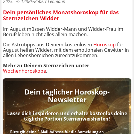
2025. ©
123RF/Robert Lehmann
Dein persönliches Monatshoroskop für das
Sternzeichen Widder
Im August müssen Widder-Mann und Widder-Frau im
Berufsleben nicht alles allein machen.
Die Astrotipps aus Deinem kostenlosen
Horoskop
für
August helfen Widder, mit dem emotionalen Gewitter in
allen Lebensbereichen zurechtzukommen.
Mehr zu Deinem Sternzeichen unter
Wochenhoroskope
.
Dein täglicher Horoskop-
Newsletter
Lasse dich inspirieren und erhalte kostenlos deine
tägliche Portion Sternenweisheiten!
Bitte gib deine E-Mail-Adresse für die Anmeldung an