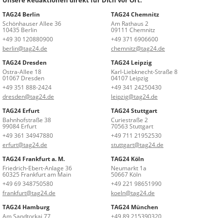
TAG24 Berlin
TAG24 Chemnitz
Schönhauser Allee 36
Am Rathaus 2
10435 Berlin
09111 Chemnitz
+49 30 120880900
+49 371 6906600
berlin@tag24.de
chemnitz@tag24.de
TAG24 Dresden
TAG24 Leipzig
Ostra-Allee 18
Karl-Liebknecht-Straße 8
01067 Dresden
04107 Leipzig
+49 351 888-2424
+49 341 24250430
dresden@tag24.de
leipzig@tag24.de
TAG24 Erfurt
TAG24 Stuttgart
Bahnhofstraße 38
Curiestraße 2
99084 Erfurt
70563 Stuttgart
+49 361 34947880
+49 711 21952530
erfurt@tag24.de
stuttgart@tag24.de
TAG24 Frankfurt a. M.
TAG24 Köln
Friedrich-Ebert-Anlage 36
Neumarkt 1a
60325 Frankfurt am Main
50667 Köln
+49 69 348750580
+49 221 98651990
frankfurt@tag24.de
koeln@tag24.de
TAG24 Hamburg
TAG24 München
Am Sandtorkai 77
+49 89 215390320