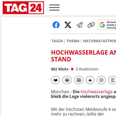
TAG24
THEMA
NATURKATASTRO
HOCHWASSERLAGE AN 
STAND
802
Klicks
0
Reaktionen
❤️
😂
😱
🔥
😥
👏
München -
Die
Hochwasserlage
a
bleib die Lage vielerorts angesp
Mit der höchsten Meldestufe 4 se
mehr zu rechnen, teilte der