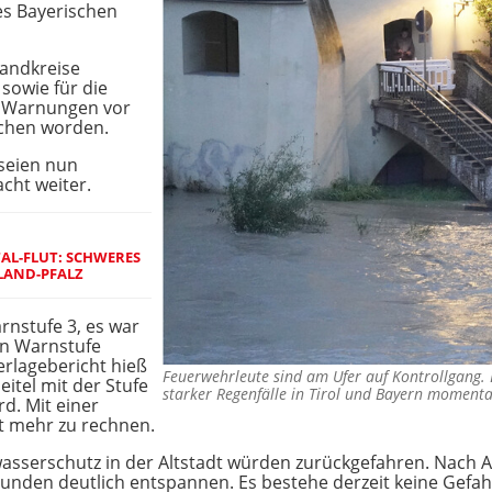
s Bayerischen
Landkreise
sowie für die
 Warnungen vor
hen worden.
seien nun
acht weiter.
AL-FLUT: SCHWERES
LAND-PFALZ
rnstufe 3, es war
n Warnstufe
rlagebericht hieß
Feuerwehrleute sind am Ufer auf Kontrollgang.
eitel mit der Stufe
starker Regenfälle in Tirol und Bayern moment
rd. Mit einer
t mehr zu rechnen.
sserschutz in der Altstadt würden zurückgefahren. Nach An
unden deutlich entspannen. Es bestehe derzeit keine Gefahr