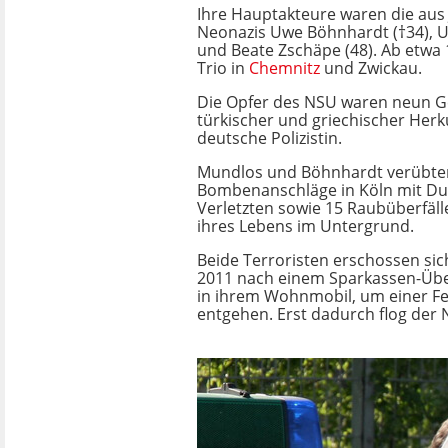
Ihre Hauptakteure waren die au
Neonazis Uwe Böhnhardt (†34), 
und Beate Zschäpe (48). Ab etwa 
Trio in
Chemnitz
und Zwickau.
Die Opfer des NSU waren neun 
türkischer und griechischer Herk
deutsche Polizistin.
Mundlos und Böhnhardt verübte
Bombenanschläge in Köln mit D
Verletzten sowie 15 Raubüberfäll
ihres Lebens im Untergrund.
Beide Terroristen erschossen si
2011 nach einem Sparkassen-Über
in ihrem Wohnmobil, um einer F
entgehen. Erst dadurch flog der 