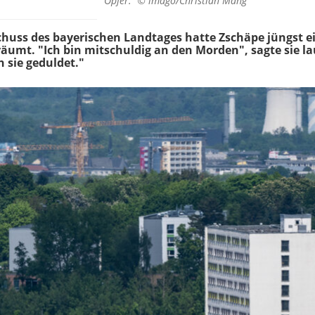
Opfer. ©
imago/Christian Mang
uss des bayerischen Landtages hatte Zschäpe jüngst ei
räumt. "Ich bin mitschuldig an den Morden", sagte sie l
 sie geduldet."