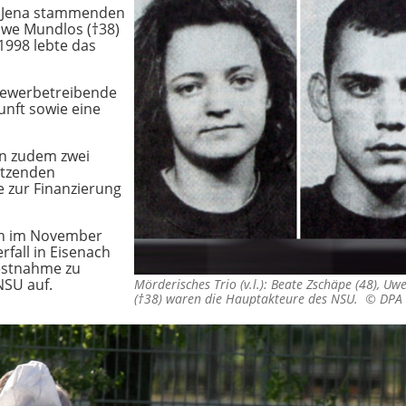
s Jena stammenden
Uwe Mundlos (†38)
1998 lebte das
Gewerbetreibende
unft sowie eine
n zudem zwei
utzenden
e zur Finanzierung
ch im November
fall in Eisenach
estnahme zu
NSU auf.
Mörderisches Trio (v.l.): Beate Zschäpe (48), 
(†38) waren die Hauptakteure des NSU. ©
DPA