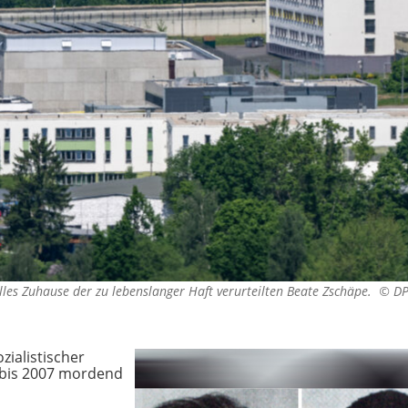
lles Zuhause der zu lebenslanger Haft verurteilten Beate Zschäpe. ©
D
zialistischer
 bis 2007 mordend