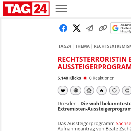
TAG24
THEMA
RECHTSEXTREMIS
RECHTSTERRORISTIN 
AUSSTEIGERPROGRA
5.140
Klicks
0
Reaktionen
❤️
😂
😱
🔥
😥
👏
Dresden -
Die wohl bekannteste
Extremisten-Aussteigerprogra
Das Aussteigerprogramm
Sachs
Aufnahmeantrag von Beate Zsch