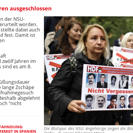
hren ausgeschlossen
an der NSU-
erurteilt worden.
stellte dabei auch
 fest. Damit ist
ren
aft
d zwölf Jahren im
 sind es am 8.
büßungsdauer
ie lange Zschäpe
 Aufnahmegesuch
deshalb abgelehnt
och "nicht
FAHNDUNG:
Die Blutspur des NSU: Angehörige zeigen die Bi
EMIST IN SPANIEN