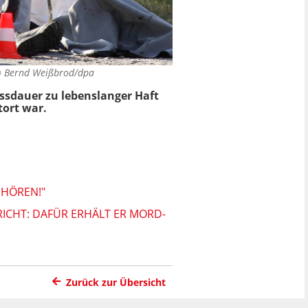
©
Bernd Weißbrod/dpa
essdauer zu lebenslanger Haft
tort war.
UHÖREN!"
ICHT: DAFÜR ERHÄLT ER MORD-
Zurück zur Übersicht