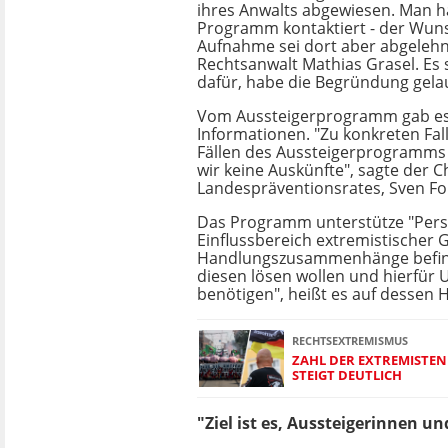
ihres Anwalts abgewiesen. Man 
Programm kontaktiert - der Wun
Aufnahme sei dort aber abgelehn
Rechtsanwalt Mathias Grasel. Es 
dafür, habe die Begründung gelau
Vom Aussteigerprogramm gab es
Informationen. "Zu konkreten Fal
Fällen des Aussteigerprogramms 
wir keine Auskünfte", sagte der C
Landespräventionsrates, Sven Fo
Das Programm unterstütze "Perso
Einflussbereich extremistischer
Handlungszusammenhänge befind
diesen lösen wollen und hierfür 
benötigen", heißt es auf dessen
RECHTSEXTREMISMUS
ZAHL DER EXTREMISTEN
STEIGT DEUTLICH
"Ziel ist es, Aussteigerinnen u