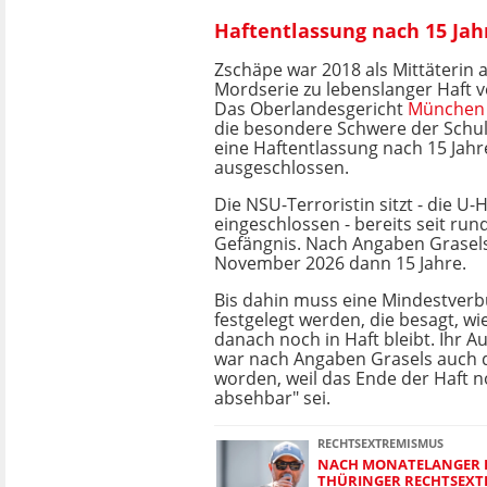
Haftentlassung nach 15 Ja
Zschäpe war 2018 als Mittäterin 
Mordserie zu lebenslanger Haft v
Das Oberlandesgericht
München
die besondere Schwere der Schuld
eine Haftentlassung nach 15 Jah
ausgeschlossen.
Die NSU-Terroristin sitzt - die U-H
eingeschlossen - bereits seit run
Gefängnis. Nach Angaben Grasels
November 2026 dann 15 Jahre.
Bis dahin muss eine Mindestver
festgelegt werden, die besagt, w
danach noch in Haft bleibt. Ihr
war nach Angaben Grasels auch 
worden, weil das Ende der Haft n
absehbar" sei.
RECHTSEXTREMISMUS
NACH MONATELANGER 
THÜRINGER RECHTSEXTR