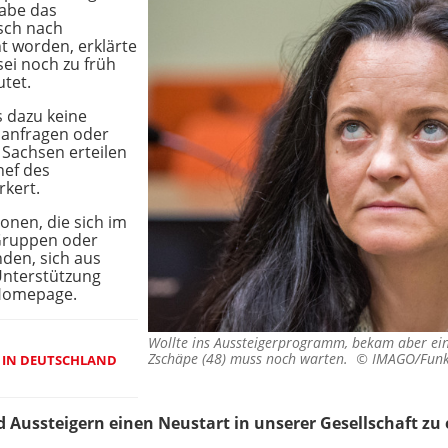
habe das
sch nach
t worden, erklärte
sei noch zu früh
tet.
 dazu keine
lanfragen oder
Sachsen erteilen
hef des
rkert.
nen, die sich im
 Gruppen oder
en, sich aus
Unterstützung
 Homepage.
Wollte ins Aussteigerprogramm, bekam aber eine
Zschäpe (48) muss noch warten. ©
IMAGO/Funke
 IN DEUTSCHLAND
nd Aussteigern einen Neustart in unserer Gesellschaft zu