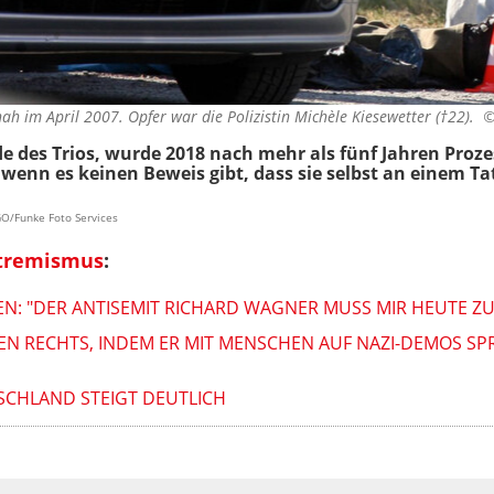
ah im April 2007. Opfer war die Polizistin Michèle Kiesewetter (†22). 
de des Trios, wurde 2018 nach mehr als fünf Jahren Proz
h wenn es keinen Beweis gibt, dass sie selbst an einem Ta
GO/Funke Foto Services
tremismus
:
LEN: "DER ANTISEMIT RICHARD WAGNER MUSS MIR HEUTE Z
 RECHTS, INDEM ER MIT MENSCHEN AUF NAZI-DEMOS SPR
SCHLAND STEIGT DEUTLICH