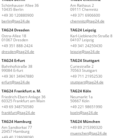
Schönhauser Allee 36
Am Rathaus 2
10435 Berlin
09111 Chemnitz
+49 30 120880900
+49 371 6906600
berlin@tag24.de
chemnitz@tag24.de
TAG24 Dresden
TAG24 Leipzig
Ostra-Allee 18
Karl-Liebknecht-Straße 8
01067 Dresden
04107 Leipzig
+49 351 888-2424
+49 341 24250430
dresden@tag24.de
leipzig@tag24.de
TAG24 Erfurt
TAG24 Stuttgart
Bahnhofstraße 38
Curiestraße 2
99084 Erfurt
70563 Stuttgart
+49 361 34947880
+49 711 21952530
erfurt@tag24.de
stuttgart@tag24.de
TAG24 Frankfurt a. M.
TAG24 Köln
Friedrich-Ebert-Anlage 36
Neumarkt 1a
60325 Frankfurt am Main
50667 Köln
+49 69 348750580
+49 221 98651990
frankfurt@tag24.de
koeln@tag24.de
TAG24 Hamburg
TAG24 München
Am Sandtorkai 77
+49 89 215390320
20457 Hamburg
muenchen@tag24.de
+49 40 228608090