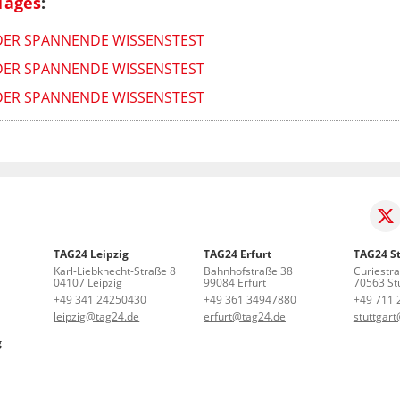
Tages
:
- DER SPANNENDE WISSENSTEST
- DER SPANNENDE WISSENSTEST
- DER SPANNENDE WISSENSTEST
TAG24 Leipzig
TAG24 Erfurt
TAG24 St
Karl-Liebknecht-Straße 8
Bahnhofstraße 38
Curiestr
04107 Leipzig
99084 Erfurt
70563 Stu
+49 341 24250430
+49 361 34947880
+49 711 
leipzig@tag24.de
erfurt@tag24.de
stuttgar
g