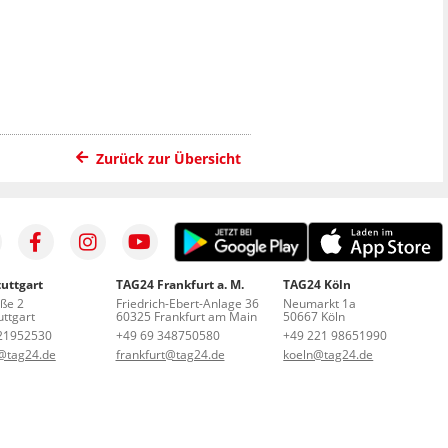
Zurück zur Übersicht
uttgart
TAG24 Frankfurt a. M.
TAG24 Köln
aße 2
Friedrich-Ebert-Anlage 36
Neumarkt 1a
ttgart
60325 Frankfurt am Main
50667 Köln
21952530
+49 69 348750580
+49 221 98651990
t@tag24.de
frankfurt@tag24.de
koeln@tag24.de