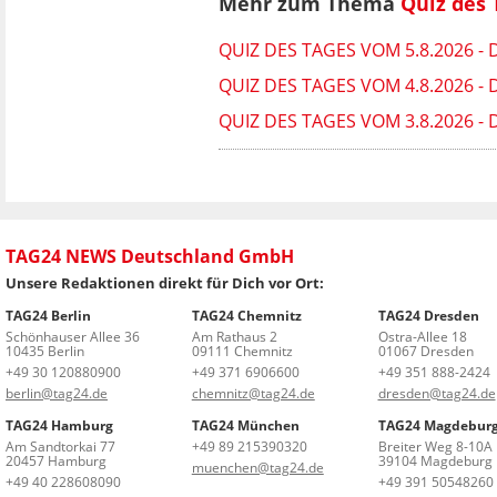
Mehr zum Thema
Quiz des 
QUIZ DES TAGES VOM 5.8.2026 
QUIZ DES TAGES VOM 4.8.2026 
QUIZ DES TAGES VOM 3.8.2026 
TAG24 NEWS Deutschland GmbH
Unsere Redaktionen direkt für Dich vor Ort:
TAG24 Berlin
TAG24 Chemnitz
TAG24 Dresden
Schönhauser Allee 36
Am Rathaus 2
Ostra-Allee 18
10435 Berlin
09111 Chemnitz
01067 Dresden
+49 30 120880900
+49 371 6906600
+49 351 888-2424
berlin@tag24.de
chemnitz@tag24.de
dresden@tag24.de
TAG24 Hamburg
TAG24 München
TAG24 Magdebur
Am Sandtorkai 77
+49 89 215390320
Breiter Weg 8-10A
20457 Hamburg
39104 Magdeburg
muenchen@tag24.de
+49 40 228608090
+49 391 50548260