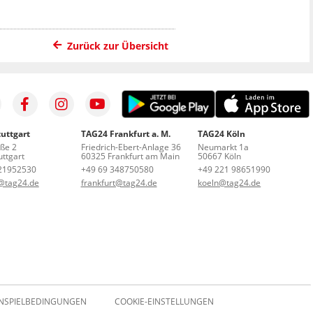
Zurück zur Übersicht
uttgart
TAG24 Frankfurt a. M.
TAG24 Köln
aße 2
Friedrich-Ebert-Anlage 36
Neumarkt 1a
ttgart
60325 Frankfurt am Main
50667 Köln
21952530
+49 69 348750580
+49 221 98651990
t@tag24.de
frankfurt@tag24.de
koeln@tag24.de
NSPIELBEDINGUNGEN
COOKIE-EINSTELLUNGEN