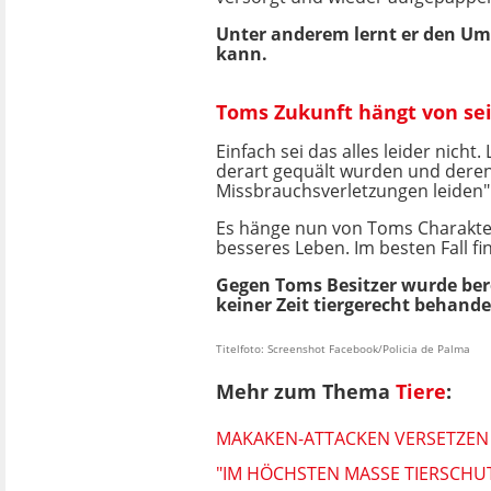
Unter anderem lernt er den U
kann.
Toms Zukunft hängt von se
Einfach sei das alles leider nicht
derart gequält wurden und deren
Missbrauchsverletzungen leiden"
Es hänge nun von Toms Charakter a
besseres Leben. Im besten Fall f
Gegen Toms Besitzer wurde bere
keiner Zeit tiergerecht behand
Titelfoto: Screenshot Facebook/Policia de Palma
Mehr zum Thema
Tiere
:
MAKAKEN-ATTACKEN VERSETZEN 
"IM HÖCHSTEN MASSE TIERSCHUT