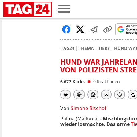
TAG24
THEMA
TIERE
HUND WAR 
HUND WAR JAHRELANG
VON POLIZISTEN STR
6.677
Klicks
0
Reaktionen
❤️
😂
😱
🔥
😥
👏
Von
Simone Bischof
Palma (Mallorca) -
Mischlingshund
wieder losmachte. Das arme
Ti