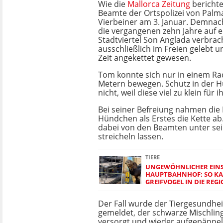
Wie die
Mallorca Zeitung
berichte
Beamte der Ortspolizei von Palm
Vierbeiner am 3. Januar. Demnac
die vergangenen zehn Jahre auf e
Stadtviertel Son Anglada verbrac
ausschließlich im Freien gelebt u
Zeit angekettet gewesen.
Tom konnte sich nur in einem Rad
Metern bewegen. Schutz in der H
nicht, weil diese viel zu klein für 
Bei seiner Befreiung nahmen di
Hündchen als Erstes die Kette ab
dabei von den Beamten unter se
streicheln lassen.
TIERE
UNGEWÖHNLICHER EINS
HAUPTBAHNHOF: SO KA
GREIFVOGEL IN DIE RE
Der Fall wurde der Tiergesundhe
gemeldet, der schwarze Mischling
versorgt und wieder aufgepäppel