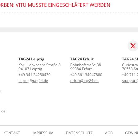
ORBEN: VITU MUSSTE EINGESCHLÄFERT WERDEN
TAG24 Leipzig
TAG24 Erfurt
TAG24 St
Karl-Liebknecht-Straße 8
Bahnhofstraße 38
Curiestr
04107 Leipzig
99084 Erfurt
70563 Stu
+49 341 24250430
+49 361 34947880
+49 711 
leipzig@tag24.de
erfurt@tag24.de
stuttgar
g
.de
KONTAKT
IMPRESSUM
DATENSCHUTZ
AGB
GEWIN