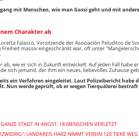
mgang mit Menschen, wie man Gassi geht und mit and
inem Charakter ab
. Loretta Falasco, Vorsitzende der Asociación Peluditos de S
 Freiheit massiv eingeschränkt war, oft unter "Mangelersc
.
b, wie er sich in Zukunft entwickelt. Auf jeden Fall habe e
inde sich jemand, der ihm ein neues, liebevolles Zuhause ge
its ein Verfahren eingeleitet. Laut Polizeibericht habe 
elt. Nun werde geprüft, ob er wegen Tierquälerei bestraf
GANZE STADT IN ANGST: 18 MENSCHEN VERLETZT
ZWIDRIG": LANDKREIS HARZ NIMMT VEREIN 120 TIERE WEG