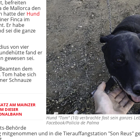
t, befreiten
a de Mallorca den
h hatte der
Hund
iner Finca im
ht. Er habe
nd sei die ganze
ius von vier
undehütte fand er
ihn gewesen sei.
e Beamten dem
. Tom habe sich
iner Schnauze
ATZ AM MAINZER
M DIESER
GIONALBAHN
Hund "Tom" (10) verbrachte fast sein ganzes L
Facebook/Policia de Palma
its-Behörde
 mitgenommen und in die Tierauffangstation "Son Reus" geb
t.