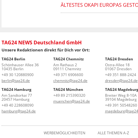
ÄLTESTES OKAPI EUROPAS GEST
TAG24 NEWS Deutschland GmbH
Unsere Redaktionen direkt für Dich vor Ort:
TAG24 Berlin
TAG24 Chemnitz
TAG24 Dresden
Schönhauser Allee 36
Am Rathaus 2
Ostra-Allee 18
10435 Berlin
09111 Chemnitz
01067 Dresden
+49 30 120880900
+49 371 6906600
+49 351 888-2424
berlin@tag24.de
chemnitz@tag24.de
dresden@tag24.de
TAG24 Hamburg
TAG24 München
TAG24 Magdebur
Am Sandtorkai 77
+49 89 215390320
Breiter Weg 8-10A
20457 Hamburg
39104 Magdeburg
muenchen@tag24.de
+49 40 228608090
+49 391 50548260
hamburg@tag24.de
magdeburg@tag24
WERBEMÖGLICHKEITEN
ALLE THEMEN A-Z