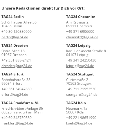
Unsere Redaktionen direkt für Dich vor Ort:
TAG24 Berlin
TAG24 Chemnitz
Schönhauser Allee 36
Am Rathaus 2
10435 Berlin
09111 Chemnitz
+49 30 120880900
+49 371 6906600
berlin@tag24.de
chemnitz@tag24.de
TAG24 Dresden
TAG24 Leipzig
Ostra-Allee 18
Karl-Liebknecht-Straße 8
01067 Dresden
04107 Leipzig
+49 351 888-2424
+49 341 24250430
dresden@tag24.de
leipzig@tag24.de
TAG24 Erfurt
TAG24 Stuttgart
Bahnhofstraße 38
Curiestraße 2
99084 Erfurt
70563 Stuttgart
+49 361 34947880
+49 711 21952530
erfurt@tag24.de
stuttgart@tag24.de
TAG24 Frankfurt a. M.
TAG24 Köln
Friedrich-Ebert-Anlage 36
Neumarkt 1a
60325 Frankfurt am Main
50667 Köln
+49 69 348750580
+49 221 98651990
frankfurt@tag24.de
koeln@tag24.de