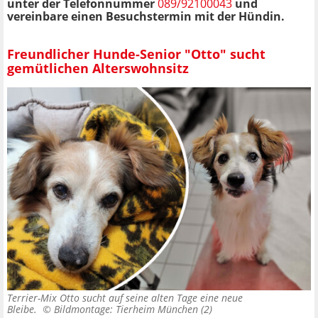
unter der Telefonnummer
089/92100043
und
vereinbare einen Besuchstermin mit der Hündin.
Freundlicher Hunde-Senior "Otto" sucht
gemütlichen Alterswohnsitz
Terrier-Mix Otto sucht auf seine alten Tage eine neue
Bleibe. ©
Bildmontage: Tierheim München (2)