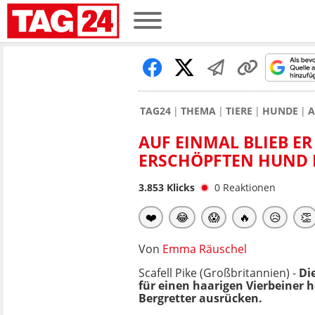
TAG24
THEMA
TIERE
HUNDE
A
AUF EINMAL BLIEB ER
ERSCHÖPFTEN HUND 
3.853
Klicks
0
Reaktionen
❤️
😂
😱
🔥
😥
👏
Von
Emma Räuschel
Scafell Pike (Großbritannien) -
Di
für einen haarigen Vierbeiner 
Bergretter ausrücken.