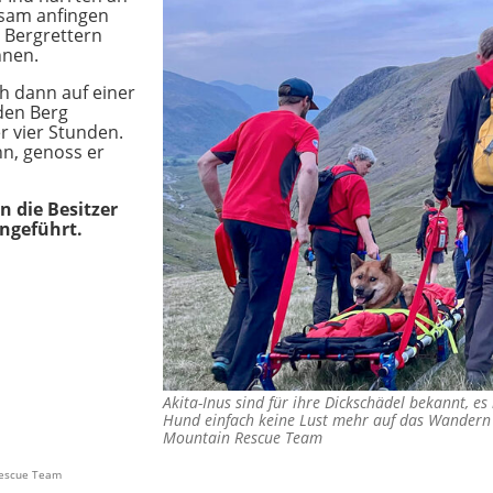
ngsam anfingen
 Bergrettern
nnen.
ch dann auf einer
den Berg
r vier Stunden.
n, genoss er
n die Besitzer
ngeführt.
Akita-Inus sind für ihre Dickschädel bekannt, es 
Hund einfach keine Lust mehr auf das Wander
Mountain Rescue Team
Rescue Team