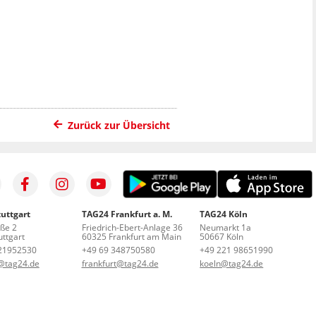
Zurück zur Übersicht
uttgart
TAG24 Frankfurt a. M.
TAG24 Köln
aße 2
Friedrich-Ebert-Anlage 36
Neumarkt 1a
ttgart
60325 Frankfurt am Main
50667 Köln
21952530
+49 69 348750580
+49 221 98651990
t@tag24.de
frankfurt@tag24.de
koeln@tag24.de