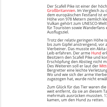
Der Scafell Pike ist einer der höc
Großbritannien
. Im Vergleich zu
dem europäischen Festland ist er
Höhe von 978 Metern ziemlich klei
Vulkan gehört zum UNESCO-Weltk
für Touristen sowie Wanderfans e
Ausflugsziel.
Trotz der relativ geringen Höhe 
bis zum Gipfel anstrengend, vor a
Vierbeiner. Das musste ein Akita
Leib erfahren. Der arme
Hund
er
Besitzern den Scafell Pike und ko
Erschöpfung den Abstieg nicht m
Des Weiteren soll er laut der
Mitt
Bergretter eine leichte Verletzu
Wo und wie sich der arme Vierbei
zugezogen hat, wurde nicht erwä
Zum Glück für das Tier waren die
weit entfernt, da sie an diesem T
mehrmals ausrücken mussten. 13
kamen, um den Hund zu retten.