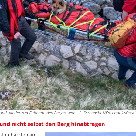
 Hund wieder am Fußende des Berges war. ©
Screenshot/Facebook/Kesw
und nicht selbst den Berg hinabtragen
-Inu harrten an