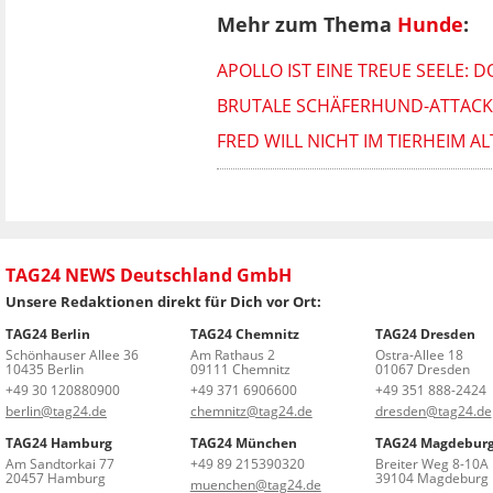
Mehr zum Thema
Hunde
:
APOLLO IST EINE TREUE SEELE: 
BRUTALE SCHÄFERHUND-ATTACKE 
FRED WILL NICHT IM TIERHEIM A
TAG24 NEWS Deutschland GmbH
Unsere Redaktionen direkt für Dich vor Ort:
TAG24 Berlin
TAG24 Chemnitz
TAG24 Dresden
Schönhauser Allee 36
Am Rathaus 2
Ostra-Allee 18
10435 Berlin
09111 Chemnitz
01067 Dresden
+49 30 120880900
+49 371 6906600
+49 351 888-2424
berlin@tag24.de
chemnitz@tag24.de
dresden@tag24.de
TAG24 Hamburg
TAG24 München
TAG24 Magdebur
Am Sandtorkai 77
+49 89 215390320
Breiter Weg 8-10A
20457 Hamburg
39104 Magdeburg
muenchen@tag24.de