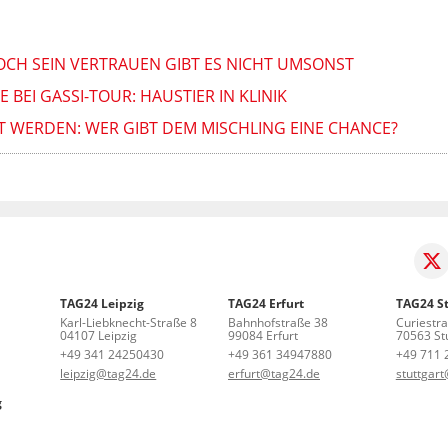
DOCH SEIN VERTRAUEN GIBT ES NICHT UMSONST
BEI GASSI-TOUR: HAUSTIER IN KLINIK
LT WERDEN: WER GIBT DEM MISCHLING EINE CHANCE?
TAG24 Leipzig
TAG24 Erfurt
TAG24 St
Karl-Liebknecht-Straße 8
Bahnhofstraße 38
Curiestr
04107 Leipzig
99084 Erfurt
70563 Stu
+49 341 24250430
+49 361 34947880
+49 711 
leipzig@tag24.de
erfurt@tag24.de
stuttgar
g