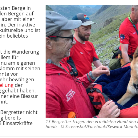
hsten Berge in
 den Bergen auf
 aber mit einer
n. Der inaktive
ulturelbe und ist
in beliebtes
ist die Wanderung
llem für
-Inu am eigenen
klomm mit seinen
nnte vor
ehr bewältigen.
eilung
der
ng gehabt haben.
ner eine Blessur
hnt.
 Bergretter nicht
ag bereits
13 Bergretter trugen den ermüdeten Hund den 
 Einsatzkräfte
hinab. ©
Screenshot/Facebook/Keswick Mount