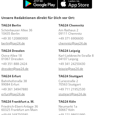
Unsere Redaktionen direkt für Dich vor Ort:
TAG24 Berlin
TAG24 Chemnitz
Schönhauser Allee 36
Am Rathaus 2
10435 Berlin
09111 Chemnitz
+49 30 120880900
+49 371 6906600
berlin@tag24.de
chemnitz@tag24.de
TAG24 Dresden
TAG24 Leipzig
Ostra-Allee 18
Karl-Liebknecht-Straße 8
01067 Dresden
04107 Leipzig
+49 351 888-2424
+49 341 24250430
dresden@tag24.de
leipzig@tag24.de
TAG24 Erfurt
TAG24 Stuttgart
Bahnhofstraße 38
Curiestraße 2
99084 Erfurt
70563 Stuttgart
+49 361 34947880
+49 711 21952530
erfurt@tag24.de
stuttgart@tag24.de
TAG24 Frankfurt a. M.
TAG24 Köln
Friedrich-Ebert-Anlage 36
Neumarkt 1a
60325 Frankfurt am Main
50667 Köln
+49 69 348750580
+49 221 98651990