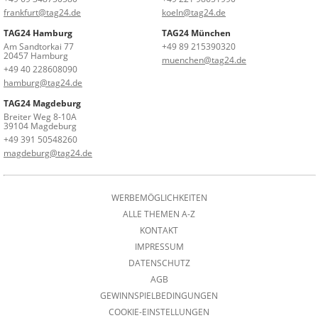
frankfurt@tag24.de
koeln@tag24.de
TAG24 Hamburg
TAG24 München
Am Sandtorkai 77
+49 89 215390320
20457 Hamburg
muenchen@tag24.de
+49 40 228608090
hamburg@tag24.de
TAG24 Magdeburg
Breiter Weg 8-10A
39104 Magdeburg
+49 391 50548260
magdeburg@tag24.de
WERBEMÖGLICHKEITEN
ALLE THEMEN A-Z
KONTAKT
IMPRESSUM
DATENSCHUTZ
AGB
GEWINNSPIELBEDINGUNGEN
COOKIE-EINSTELLUNGEN