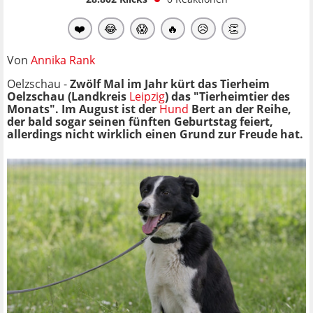
❤️
😂
😱
🔥
😥
👏
Von
Annika Rank
Oelzschau -
Zwölf Mal im Jahr kürt das Tierheim
Oelzschau (Landkreis
Leipzig
) das "Tierheimtier des
Monats". Im August ist der
Hund
Bert an der Reihe,
der bald sogar seinen fünften Geburtstag feiert,
allerdings nicht wirklich einen Grund zur Freude hat.