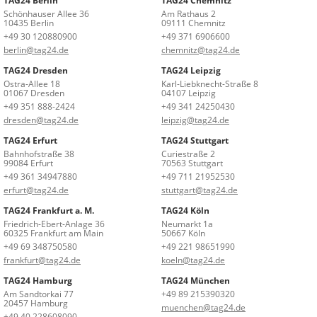
TAG24 Berlin
TAG24 Chemnitz
Schönhauser Allee 36
Am Rathaus 2
10435 Berlin
09111 Chemnitz
+49 30 120880900
+49 371 6906600
berlin@tag24.de
chemnitz@tag24.de
TAG24 Dresden
TAG24 Leipzig
Ostra-Allee 18
Karl-Liebknecht-Straße 8
01067 Dresden
04107 Leipzig
+49 351 888-2424
+49 341 24250430
dresden@tag24.de
leipzig@tag24.de
TAG24 Erfurt
TAG24 Stuttgart
Bahnhofstraße 38
Curiestraße 2
99084 Erfurt
70563 Stuttgart
+49 361 34947880
+49 711 21952530
erfurt@tag24.de
stuttgart@tag24.de
TAG24 Frankfurt a. M.
TAG24 Köln
Friedrich-Ebert-Anlage 36
Neumarkt 1a
60325 Frankfurt am Main
50667 Köln
+49 69 348750580
+49 221 98651990
frankfurt@tag24.de
koeln@tag24.de
TAG24 Hamburg
TAG24 München
Am Sandtorkai 77
+49 89 215390320
20457 Hamburg
muenchen@tag24.de
+49 40 228608090