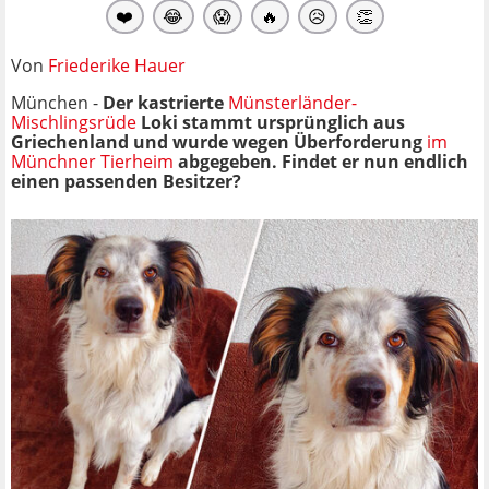
❤️
😂
😱
🔥
😥
👏
Von
Friederike Hauer
München -
Der kastrierte
Münsterländer-
Mischlingsrüde
Loki stammt ursprünglich aus
Griechenland und wurde wegen Überforderung
im
Münchner Tierheim
abgegeben. Findet er nun endlich
einen passenden Besitzer?