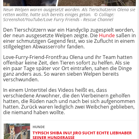
Neun Welpen waren ausgesetzt worden. Als Tierschützerin Olena sie
retten wollte, hatte sich bereits einiges getan. ©
Collage:
Screenshot/YouTube/Love Furry Friends - Rescue Channel
Den Tierschützern war ein Handyclip zugespielt worden,
der neun ausgesetzte Welpen zeigte. Die
Hunde
saßen in
einer schmutzigen Gegend fest, wo sie Zuflucht in einem
stillgelegten Abwasserrohr fanden.
Love-Furry-Friend-Frontfrau Olena und ihr Team hatten
offenbar keine Zeit, den Tieren sofort zu helfen. Als sie
ein paar Tage später vor Ort eintrafen, sahen die Dinge
ganz anders aus. So waren sieben Welpen bereits
verschwunden.
In einem Untertitel des Videos heißt es, dass
verschiedene Anwohner, die den Vierbeinern geholfen
hatten, die Rüden nach und nach bei sich aufgenommen
hatten. Zurück waren lediglich zwei Weibchen geblieben,
die niemand haben wollte.
HUNDE
TYPISCH SHIBA INU! JIRO SUCHT ECHTE LIEBHABER
SEINER HUNDERASSE