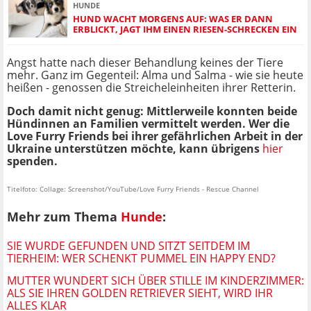
HUNDE
HUND WACHT MORGENS AUF: WAS ER DANN
ERBLICKT, JAGT IHM EINEN RIESEN-SCHRECKEN EIN
Angst hatte nach dieser Behandlung keines der Tiere
mehr. Ganz im Gegenteil: Alma und Salma - wie sie heute
heißen - genossen die Streicheleinheiten ihrer Retterin.
Doch damit nicht genug: Mittlerweile konnten beide
Hündinnen an Familien vermittelt werden. Wer die
Love Furry Friends bei ihrer gefährlichen Arbeit in der
Ukraine unterstützen möchte, kann übrigens
hier
spenden.
Titelfoto: Collage: Screenshot/YouTube/Love Furry Friends - Rescue Channel
Mehr zum Thema
Hunde
:
SIE WURDE GEFUNDEN UND SITZT SEITDEM IM
TIERHEIM: WER SCHENKT PUMMEL EIN HAPPY END?
MUTTER WUNDERT SICH ÜBER STILLE IM KINDERZIMMER:
ALS SIE IHREN GOLDEN RETRIEVER SIEHT, WIRD IHR
ALLES KLAR