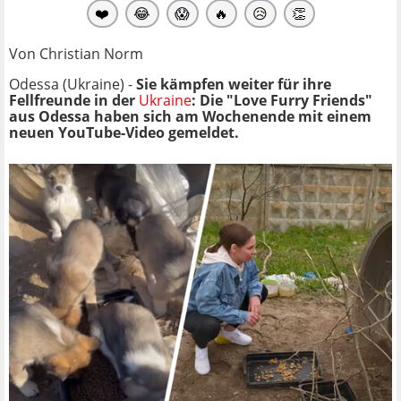
❤️
😂
😱
🔥
😥
👏
Von Christian Norm
Odessa (Ukraine) -
Sie kämpfen weiter für ihre
Fellfreunde in der
Ukraine
: Die "Love Furry Friends"
aus Odessa haben sich am Wochenende mit einem
neuen YouTube-Video gemeldet.