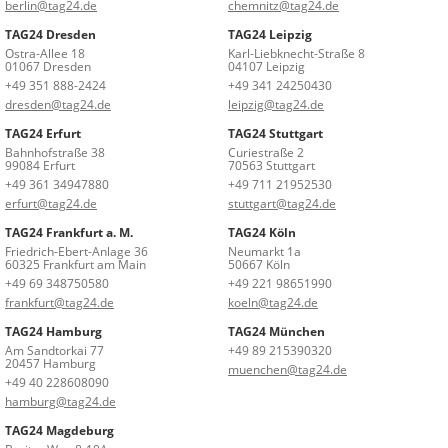
berlin@tag24.de
chemnitz@tag24.de
TAG24 Dresden
TAG24 Leipzig
Ostra-Allee 18
Karl-Liebknecht-Straße 8
01067 Dresden
04107 Leipzig
+49 351 888-2424
+49 341 24250430
dresden@tag24.de
leipzig@tag24.de
TAG24 Erfurt
TAG24 Stuttgart
Bahnhofstraße 38
Curiestraße 2
99084 Erfurt
70563 Stuttgart
+49 361 34947880
+49 711 21952530
erfurt@tag24.de
stuttgart@tag24.de
TAG24 Frankfurt a. M.
TAG24 Köln
Friedrich-Ebert-Anlage 36
Neumarkt 1a
60325 Frankfurt am Main
50667 Köln
+49 69 348750580
+49 221 98651990
frankfurt@tag24.de
koeln@tag24.de
TAG24 Hamburg
TAG24 München
Am Sandtorkai 77
+49 89 215390320
20457 Hamburg
muenchen@tag24.de
+49 40 228608090
hamburg@tag24.de
TAG24 Magdeburg