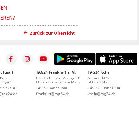
EN
EREN?
Zurück zur Übersicht
uttgart
TAG24 Frankfurt a. M.
TAG24 Köln
aße 2
Friedrich-Ebert-Anlage 36
Neumarkt 1a
ttgart
60325 Frankfurt am Main
50667 Köln
21952530
+49 69 348750580
+49 221 98651990
t@tag24.de
frankfurt@tag24.de
koeln@tag24.de