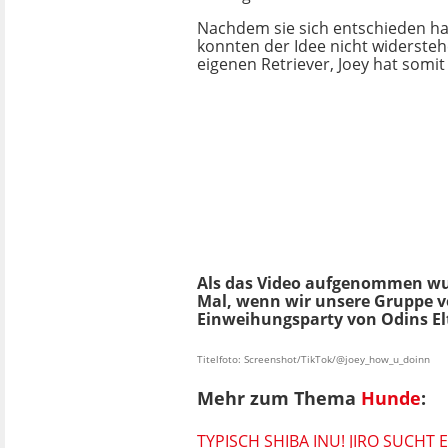
Nachdem sie sich entschieden hat
konnten der Idee nicht widersteh
eigenen Retriever, Joey hat somi
Als das Video aufgenommen wurd
Mal, wenn wir unsere Gruppe v
Einweihungsparty von Odins Elt
Titelfoto: Screenshot/TikTok/@joey_how_u_doinn
Mehr zum Thema
Hunde
:
TYPISCH SHIBA INU! JIRO SUCHT