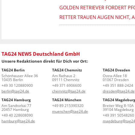
GOLDEN RETRIEVER FORDERT PFO
RETTER TRAUEN AUGEN NICHT, A
TAG24 NEWS Deutschland GmbH
Unsere Redaktionen direkt für Dich vor Ort:
TAG24 Berlin
TAG24 Chemnitz
TAG24 Dresden
Schönhauser Allee 36
Am Rathaus 2
Ostra-Allee 18
10435 Berlin
09111 Chemnitz
01067 Dresden
+49 30 120880900
+49 371 6906600
+49 351 888-2424
berlin@tag24.de
chemnitz@tag24.de
dresden@tag24.de
TAG24 Hamburg
TAG24 München
TAG24 Magdebur
Am Sandtorkai 77
+49 89 215390320
Breiter Weg 8-10A
20457 Hamburg
39104 Magdeburg
muenchen@tag24.de
+49 40 228608090
+49 391 50548260
hamburg@tag24.de
magdeburg@tag24