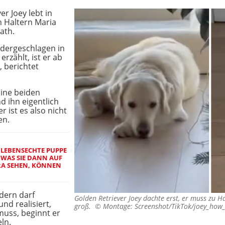
er Joey lebt in
n Haltern Maria
ath.
edergeschlagen in
erzählt, ist er ab
, berichtet
eine beiden
d ihn eigentlich
 ist es also nicht
en.
LEBENSECHTE PUPPE
 WAS SIE DANN AUF
A SEHEN, KÖNNEN
ndern darf
Golden Retriever Joey dachte erst, er muss zu 
d realisiert,
groß. ©
Montage: Screenshot/TikTok/joey_how
muss, beginnt er
ln.