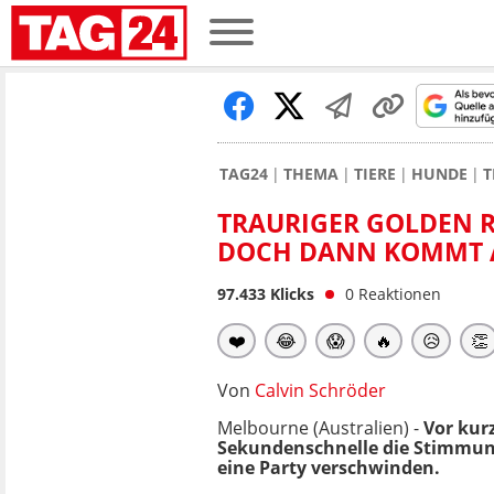
TAG24
THEMA
TIERE
HUNDE
T
TRAURIGER GOLDEN R
DOCH DANN KOMMT 
97.433
Klicks
0
Reaktionen
❤️
😂
😱
🔥
😥
👏
Von
Calvin Schröder
Melbourne (Australien) -
Vor kur
Sekundenschnelle die Stimmung 
eine Party verschwinden.