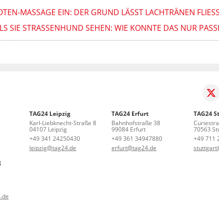
TEN-MASSAGE EIN: DER GRUND LÄSST LACHTRÄNEN FLIESS
LS SIE STRASSENHUND SEHEN: WIE KONNTE DAS NUR PASSI
TAG24 Leipzig
TAG24 Erfurt
TAG24 St
Karl-Liebknecht-Straße 8
Bahnhofstraße 38
Curiestr
04107 Leipzig
99084 Erfurt
70563 Stu
+49 341 24250430
+49 361 34947880
+49 711 
leipzig@tag24.de
erfurt@tag24.de
stuttgar
g
.de