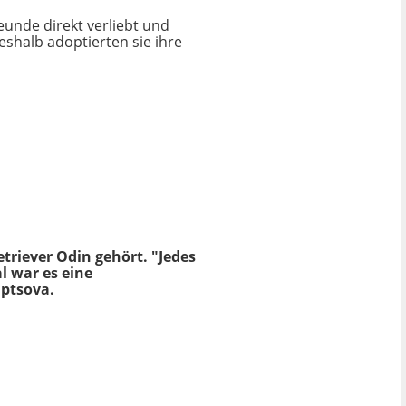
eunde direkt verliebt und
eshalb adoptierten sie ihre
triever Odin gehört. "Jedes
l war es eine
aptsova.