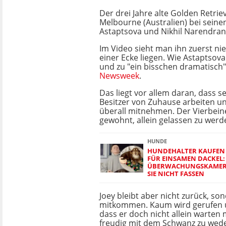
Der drei Jahre alte Golden Retriev
Melbourne (Australien) bei seine
Astaptsova und Nikhil Narendran
Im Video sieht man ihn zuerst ni
einer Ecke liegen. Wie Astaptsova 
und zu "ein bisschen dramatisch"
Newsweek
.
Das liegt vor allem daran, dass s
Besitzer von Zuhause arbeiten un
überall mitnehmen. Der Vierbeiner
gewohnt, allein gelassen zu werd
HUNDE
HUNDEHALTER KAUFEN 
FÜR EINSAMEN DACKEL:
ÜBERWACHUNGSKAMER
SIE NICHT FASSEN
Joey bleibt aber nicht zurück, so
mitkommen. Kaum wird gerufen un
dass er doch nicht allein warten 
freudig mit dem Schwanz zu wede