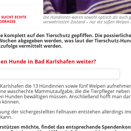
O SUCHT ECHTE
Die Hündinnen waren sowohl optisch als auch g
DERASSE
verwahrlosten Zustand – nur die süßen Welpen
de komplett auf den Tierschutz gepfiffen. Die possierli
 Wochen abgegeben werden, was laut der Tierschutz-Hunde
ufolge vermittelt werden.
men Hunde in Bad Karlshafen weiter?
d Karlshafen die 13 Hündinnen sowie fünf Welpen aufnehme
eine waschechte Mammutaufgabe, die die Tierpfleger neben 
n Hunden bewältigen müssen. Anschließend hofft man darauf
u können.
ung der sichergestellten Fellnasen entstehen allerdings i
 kann.
terstützen möchte, findet das entsprechende Spendenko