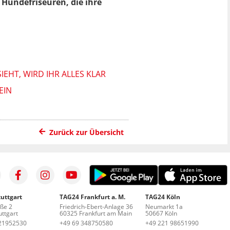
 Hundefriseuren, die ihre
IEHT, WIRD IHR ALLES KLAR
EIN
Zurück zur Übersicht
uttgart
TAG24 Frankfurt a. M.
TAG24 Köln
aße 2
Friedrich-Ebert-Anlage 36
Neumarkt 1a
ttgart
60325 Frankfurt am Main
50667 Köln
21952530
+49 69 348750580
+49 221 98651990