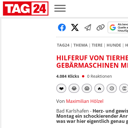
TAG24
THEMA
TIERE
HUNDE
H
HILFERUF VON TIERH
GEBÄRMASCHINEN MI
4.084
Klicks
0
Reaktionen
❤️
😂
😱
🔥
😥
👏
Von
Maximilian Hölzel
Bad Karlshafen -
Herz- und gewis
Montag ein schockierender Anr
was war hier eigentlich genau