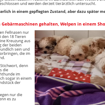
schlossen und werden derzeit tierärztlich untersucht.
erlich in einem gepflegten Zustand, aber dazu später m
 Gebärmaschinen gehalten, Welpen in einem Sh
en Fellnasen nur
ei den 18 Tieren
eine Kreuzung aus
g der beiden
reundlich sein und
rbringen, die im
nd.
e Stichwort, denn
s die
chthunde im
ch sogar in einem
ndstück der
egen nur die
enn es zu