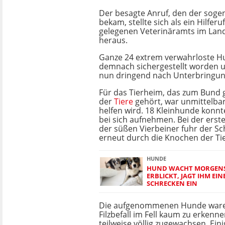
Der besagte Anruf, den der soge
bekam, stellte sich als ein Hilfer
gelegenen Veterinäramts im Land
heraus.
Ganze 24 extrem verwahrloste H
demnach sichergestellt worden 
nun dringend nach Unterbringun
Für das Tierheim, das zum Bund
der
Tiere
gehört, war unmittelbar
helfen wird. 18 Kleinhunde konnt
bei sich aufnehmen. Bei der ers
der süßen Vierbeiner fuhr der S
erneut durch die Knochen der Tie
HUNDE
HUND WACHT MORGENS
ERBLICKT, JAGT IHM EIN
SCHRECKEN EIN
Die aufgenommenen Hunde waren
Filzbefall im Fell kaum zu erkenne
teilweise völlig zugewachsen. E