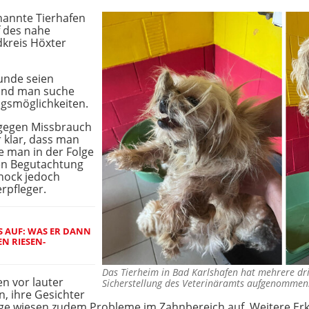
nannte Tierhafen
uf des nahe
kreis Höxter
unde seien
und man suche
gsmöglichkeiten.
 gegen Missbrauch
 klar, dass man
e man in der Folge
ten Begutachtung
chock jedoch
rpfleger.
 AUF: WAS ER DANN
EN RIESEN-
Das Tierheim in Bad Karlshafen hat mehrere dr
 vor lauter
Sicherstellung des Veterinäramts aufgenomme
n, ihre Gesichter
inige wiesen zudem Probleme im Zahnbereich auf. Weitere E