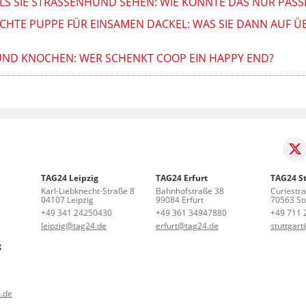
LS SIE STRASSENHUND SEHEN: WIE KONNTE DAS NUR PASSI
CHTE PUPPE FÜR EINSAMEN DACKEL: WAS SIE DANN AUF
ND KNOCHEN: WER SCHENKT COOP EIN HAPPY END?
TAG24 Leipzig
TAG24 Erfurt
TAG24 St
Karl-Liebknecht-Straße 8
Bahnhofstraße 38
Curiestr
04107 Leipzig
99084 Erfurt
70563 Stu
+49 341 24250430
+49 361 34947880
+49 711 
leipzig@tag24.de
erfurt@tag24.de
stuttgar
g
.de