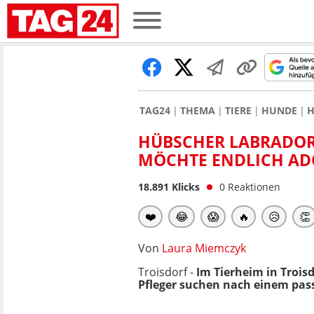
TAG24
THEMA
TIERE
HUNDE
H
HÜBSCHER LABRADOR-
MÖCHTE ENDLICH AD
18.891
Klicks
0
Reaktionen
❤️
😂
😱
🔥
😥
👏
Von
Laura Miemczyk
Troisdorf -
Im Tierheim in Trois
Pfleger suchen nach einem pas