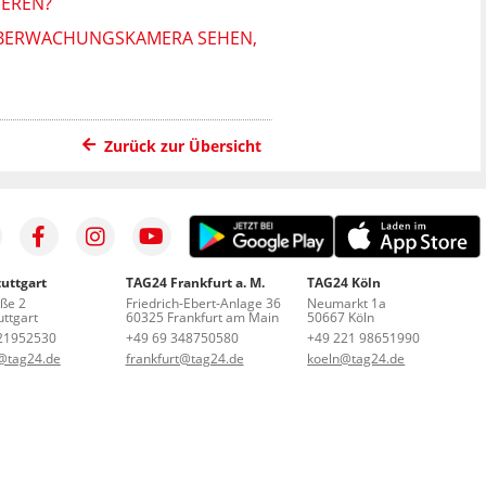
EREN?
 ÜBERWACHUNGSKAMERA SEHEN,
Zurück zur Übersicht
uttgart
TAG24 Frankfurt a. M.
TAG24 Köln
aße 2
Friedrich-Ebert-Anlage 36
Neumarkt 1a
ttgart
60325 Frankfurt am Main
50667 Köln
21952530
+49 69 348750580
+49 221 98651990
t@tag24.de
frankfurt@tag24.de
koeln@tag24.de