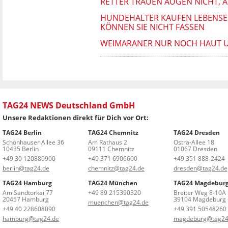
RETTER TRAUEN AUGEN NICHT, A
HUNDEHALTER KAUFEN LEBENSE
KÖNNEN SIE NICHT FASSEN
WEIMARANER NUR NOCH HAUT U
TAG24 NEWS Deutschland GmbH
Unsere Redaktionen direkt für Dich vor Ort:
TAG24 Berlin
TAG24 Chemnitz
TAG24 Dresden
Schönhauser Allee 36
Am Rathaus 2
Ostra-Allee 18
10435 Berlin
09111 Chemnitz
01067 Dresden
+49 30 120880900
+49 371 6906600
+49 351 888-2424
berlin@tag24.de
chemnitz@tag24.de
dresden@tag24.de
TAG24 Hamburg
TAG24 München
TAG24 Magdebur
Am Sandtorkai 77
+49 89 215390320
Breiter Weg 8-10A
20457 Hamburg
39104 Magdeburg
muenchen@tag24.de
+49 40 228608090
+49 391 50548260
hamburg@tag24.de
magdeburg@tag24