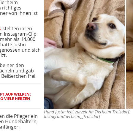
Tierheim
 richtiges
ner von ihnen ist
s
stellten ihren
en Instagram-Clip
 mehr als 14.000
hatte Justin
 genossen und sich
zt.
rbeiner den
Lächeln und gab
 Beißerchen frei.
FT AUF WELPEN:
SO VIELE HERZEN
Hund Justin lebt zurzeit im Tierheim Troisdorf
n die Pfleger ein
Instagram/tierheim__troisdorf
nen Hundehaltern,
Anfänger.