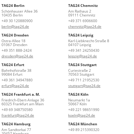
TAG24 Berlin
TAG24 Chemnitz
Schönhauser Allee 36
Am Rathaus 2
10435 Berlin
09111 Chemnitz
+49 30 120880900
+49 371 6906600
berlin@tag24.de
chemnitz@tag24.de
TAG24 Dresden
TAG24 Leipzig
Ostra-Allee 18
Karl-Liebknecht-Straße 8
01067 Dresden
04107 Leipzig
+49 351 888-2424
+49 341 24250430
dresden@tag24.de
leipzig@tag24.de
TAG24 Erfurt
TAG24 Stuttgart
Bahnhofstraße 38
Curiestraße 2
99084 Erfurt
70563 Stuttgart
+49 361 34947880
+49 711 21952530
erfurt@tag24.de
stuttgart@tag24.de
TAG24 Frankfurt a. M.
TAG24 Köln
Friedrich-Ebert-Anlage 36
Neumarkt 1a
60325 Frankfurt am Main
50667 Köln
+49 69 348750580
+49 221 98651990
frankfurt@tag24.de
koeln@tag24.de
TAG24 Hamburg
TAG24 München
Am Sandtorkai 77
+49 89 215390320
20457 Hamburg