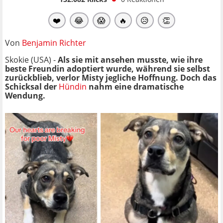
❤️
😂
😱
🔥
😥
👏
Von
Benjamin Richter
Skokie (USA) -
Als sie mit ansehen musste, wie ihre
beste Freundin adoptiert wurde, während sie selbst
zurückblieb, verlor Misty jegliche Hoffnung. Doch das
Schicksal der
Hündin
nahm eine dramatische
Wendung.