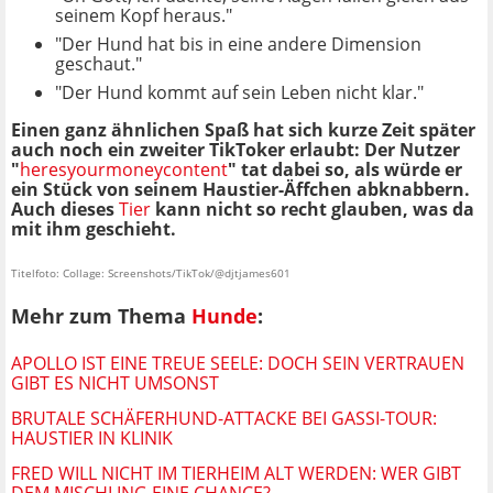
seinem Kopf heraus."
"Der Hund hat bis in eine andere Dimension
geschaut."
"Der Hund kommt auf sein Leben nicht klar."
Einen ganz ähnlichen Spaß hat sich kurze Zeit später
auch noch ein zweiter TikToker erlaubt: Der Nutzer
"
heresyourmoneycontent
" tat dabei so, als würde er
ein Stück von seinem Haustier-Äffchen abknabbern.
Auch dieses
Tier
kann nicht so recht glauben, was da
mit ihm geschieht.
Titelfoto: Collage: Screenshots/TikTok/@djtjames601
Mehr zum Thema
Hunde
:
APOLLO IST EINE TREUE SEELE: DOCH SEIN VERTRAUEN
GIBT ES NICHT UMSONST
BRUTALE SCHÄFERHUND-ATTACKE BEI GASSI-TOUR:
HAUSTIER IN KLINIK
FRED WILL NICHT IM TIERHEIM ALT WERDEN: WER GIBT
DEM MISCHLING EINE CHANCE?