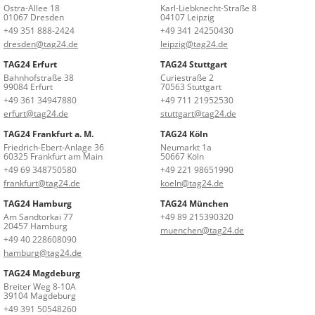
Ostra-Allee 18
Karl-Liebknecht-Straße 8
01067 Dresden
04107 Leipzig
+49 351 888-2424
+49 341 24250430
dresden@tag24.de
leipzig@tag24.de
TAG24 Erfurt
TAG24 Stuttgart
Bahnhofstraße 38
Curiestraße 2
99084 Erfurt
70563 Stuttgart
+49 361 34947880
+49 711 21952530
erfurt@tag24.de
stuttgart@tag24.de
TAG24 Frankfurt a. M.
TAG24 Köln
Friedrich-Ebert-Anlage 36
Neumarkt 1a
60325 Frankfurt am Main
50667 Köln
+49 69 348750580
+49 221 98651990
frankfurt@tag24.de
koeln@tag24.de
TAG24 Hamburg
TAG24 München
Am Sandtorkai 77
+49 89 215390320
20457 Hamburg
muenchen@tag24.de
+49 40 228608090
hamburg@tag24.de
TAG24 Magdeburg
Breiter Weg 8-10A
39104 Magdeburg
+49 391 50548260