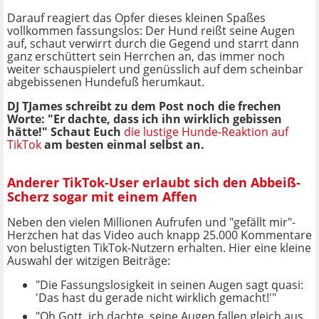
Darauf reagiert das Opfer dieses kleinen Spaßes
vollkommen fassungslos: Der Hund reißt seine Augen
auf, schaut verwirrt durch die Gegend und starrt dann
ganz erschüttert sein Herrchen an, das immer noch
weiter schauspielert und genüsslich auf dem scheinbar
abgebissenen Hundefuß herumkaut.
DJ TJames schreibt zu dem Post noch die frechen
Worte: "Er dachte, dass ich ihn wirklich gebissen
hätte!" Schaut Euch
die lustige Hunde-Reaktion auf
TikTok
am besten einmal selbst an.
Anderer TikTok-User erlaubt sich den Abbeiß-
Scherz sogar mit einem Affen
Neben den vielen Millionen Aufrufen und "gefällt mir"-
Herzchen hat das Video auch knapp 25.000 Kommentare
von belustigten TikTok-Nutzern erhalten. Hier eine kleine
Auswahl der witzigen Beiträge:
"Die Fassungslosigkeit in seinen Augen sagt quasi:
'Das hast du gerade nicht wirklich gemacht!'"
"Oh Gott, ich dachte, seine Augen fallen gleich aus