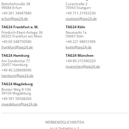
Bahnhofstraße 38
Curiestraße 2
99084 Erfurt
70563 Stuttgart
+49 361 34947880
+49 711 21952530
erfurt@tag24.de
stuttgart@tag24.de
TAG24 Frankfurt a. M.
TAG24 Köln
Friedrich-Ebert-Anlage 36
Neumarkt 1a
60325 Frankfurt am Main
50667 Köln
+49 69 348750580
+49 221 98651990
frankfurt@tag24.de
koeln@tag24.de
TAG24 Hamburg
TAG24 München
Am Sandtorkai 77
+49 89 215390320
20457 Hamburg
muenchen@tag24.de
+49 40 228608090
hamburg@tag24.de
TAG24 Magdeburg
Breiter Weg 8-10A
39104 Magdeburg
+49 391 50548260
magdeburg@tag24.de
WERBEMÖGLICHKEITEN
ALLE THEMEN A-Z