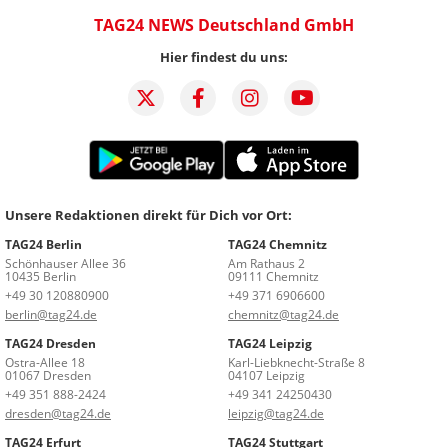
TAG24 NEWS Deutschland GmbH
Hier findest du uns:
Unsere Redaktionen direkt für Dich vor Ort:
TAG24 Berlin
TAG24 Chemnitz
Schönhauser Allee 36
Am Rathaus 2
10435 Berlin
09111 Chemnitz
+49 30 120880900
+49 371 6906600
berlin@tag24.de
chemnitz@tag24.de
TAG24 Dresden
TAG24 Leipzig
Ostra-Allee 18
Karl-Liebknecht-Straße 8
01067 Dresden
04107 Leipzig
+49 351 888-2424
+49 341 24250430
dresden@tag24.de
leipzig@tag24.de
TAG24 Erfurt
TAG24 Stuttgart