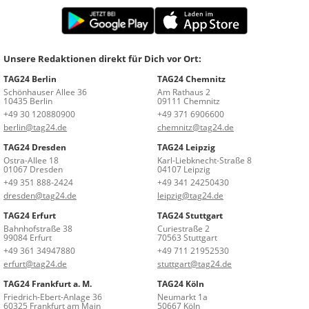
Unsere Redaktionen direkt für Dich vor Ort:
TAG24 Berlin
TAG24 Chemnitz
Schönhauser Allee 36
Am Rathaus 2
10435 Berlin
09111 Chemnitz
+49 30 120880900
+49 371 6906600
berlin@tag24.de
chemnitz@tag24.de
TAG24 Dresden
TAG24 Leipzig
Ostra-Allee 18
Karl-Liebknecht-Straße 8
01067 Dresden
04107 Leipzig
+49 351 888-2424
+49 341 24250430
dresden@tag24.de
leipzig@tag24.de
TAG24 Erfurt
TAG24 Stuttgart
Bahnhofstraße 38
Curiestraße 2
99084 Erfurt
70563 Stuttgart
+49 361 34947880
+49 711 21952530
erfurt@tag24.de
stuttgart@tag24.de
TAG24 Frankfurt a. M.
TAG24 Köln
Friedrich-Ebert-Anlage 36
Neumarkt 1a
60325 Frankfurt am Main
50667 Köln