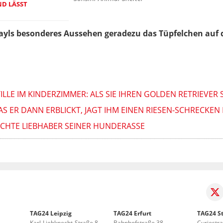
ND LÄSST
ayls besonderes Aussehen geradezu das Tüpfelchen auf 
LE IM KINDERZIMMER: ALS SIE IHREN GOLDEN RETRIEVER S
ER DANN ERBLICKT, JAGT IHM EINEN RIESEN-SCHRECKEN 
 ECHTE LIEBHABER SEINER HUNDERASSE
TAG24 Leipzig
TAG24 Erfurt
TAG24 St
Karl-Liebknecht-Straße 8
Bahnhofstraße 38
Curiestr