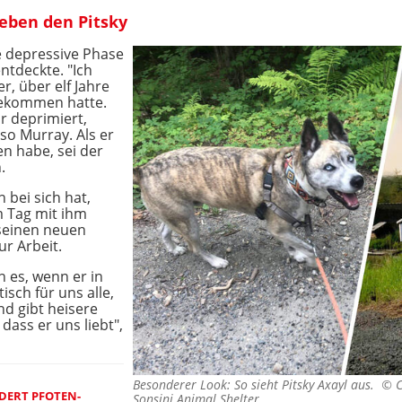
ieben den Pitsky
e depressive Phase
entdeckte. "Ich
r, über elf Jahre
bekommen hatte.
r deprimiert,
so Murray. Als er
en habe, sei der
.
 bei sich hat,
m Tag mit ihm
seinen neuen
ur Arbeit.
n es, wenn er in
isch für uns alle,
nd gibt heisere
dass er uns liebt",
Besonderer Look: So sieht Pitsky Axayl aus. ©
C
DERT PFOTEN-
Sonsini Animal Shelter