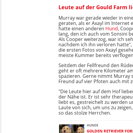
Leute auf der Gould Farm l
Murray war gerade wieder in ein
geraten, als er Axayl im Internet 
hatte einen anderen
Hund
, Coope
lang, den ich auch vom Sonsini 
Als Cooper weiterzog, war ich seh
nachdem ich ihn verloren hatte", 
die ersten Fotos von Axayl geseh
meiste Kummer bereits verflogen
Seitdem der Fellfreund den Rüden
geht er oft mehrere Kilometer a
spazieren. Gerne nimmt Murray 
Freund auf vier Pfoten auch mit z
"Die Leute hier auf dem Hof liebe
der Nähe ist. Er ist sehr therapeut
liebt es, gestreichelt zu werden u
Laute von sich, um uns zu zeigen, 
so das stolze Herrchen.
HUNDE
GOLDEN RETRIEVER FOR