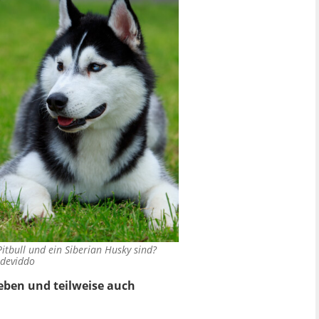
Pitbull und ein Siberian Husky sind?
 deviddo
eben und teilweise auch