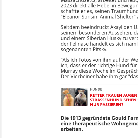
Massachusetts, arbeitet und lebt,
2023 direkt alle Hebel in Bewegu
schaffte er es, seinen Traumhun
"Eleanor Sonsini Animal Shelter"
Seitdem beeindruckt Axayl den U
seinem besonderen Aussehen, das
und einem Siberian Husky zu ver
der Fellnase handelt es sich näm
sogenannten Pitsky.
"Als ich Fotos von ihm auf der We
ich, dass er der richtige Hund für
Murray diese Woche im Gespräc
Der Vierbeiner habe ihm gar "da
HUNDE
RETTER TRAUEN AUGEN N
STRASSENHUND SEHEN: 
UR PASSIEREN?
Die 1913 gegründete Gould Far
eine therapeutische Wohngemei
arbeiten.