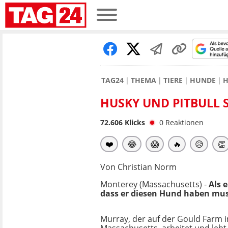
TAG24
THEMA
TIERE
HUNDE
H
HUSKY UND PITBULL S
72.606
Klicks
0
Reaktionen
❤️
😂
😱
🔥
😥
👏
Von Christian Norm
Monterey (Massachusetts) -
Als 
dass er diesen Hund haben mus
Murray, der auf der Gould Farm 