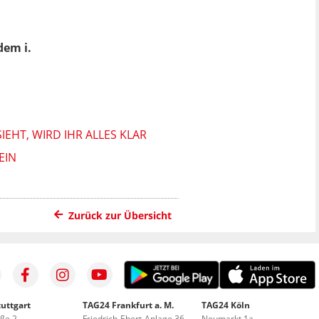
dem i.
IEHT, WIRD IHR ALLES KLAR
EIN
Zurück zur Übersicht
uttgart
TAG24 Frankfurt a. M.
TAG24 Köln
aße 2
Friedrich-Ebert-Anlage 36
Neumarkt 1a