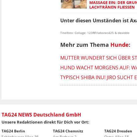
MASSAGE EIN: DER GRU
LACHTRÄNEN FLIESSEN
Unter diesen Umständen ist Ax
Titelfoto: Collage: 123RF/laborec425 & deviddo
Mehr zum Thema
Hunde
:
MUTTER WUNDERT SICH ÜBER STIL
HUND WACHT MORGENS AUF: WAS 
TYPISCH SHIBA INU! JIRO SUCHT
TAG24 NEWS Deutschland GmbH
Unsere Redaktionen direkt für Dich vor Ort:
TAG24 Berlin
TAG24 Chemnitz
TAG24 Dresden
Schönhauser Allee 36
Am Rathaus 2
Ostra-Allee 18