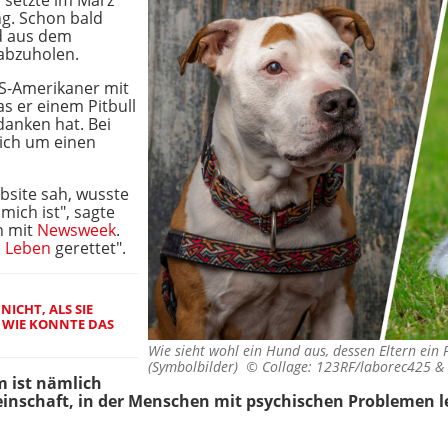
 setzte im März
ng. Schon bald
d aus dem
 abzuholen.
S-Amerikaner mit
 er einem Pitbull
danken hat. Bei
lich um einen
bsite sah, wusste
 mich ist", sagte
h mit
Newsweek
.
s
Leben
gerettet".
ICHT, ALS SIE
WIE KONNTE DAS N
Wie sieht wohl ein Hund aus, dessen Eltern ein 
(Symbolbilder) ©
Collage: 123RF/laborec425 &
m ist nämlich
nschaft, in der Menschen mit psychischen Problemen l