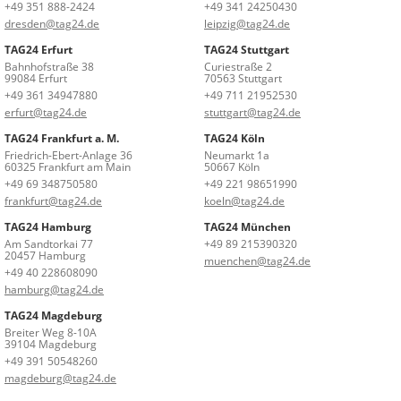
+49 351 888-2424
+49 341 24250430
dresden@tag24.de
leipzig@tag24.de
TAG24 Erfurt
TAG24 Stuttgart
Bahnhofstraße 38
Curiestraße 2
99084 Erfurt
70563 Stuttgart
+49 361 34947880
+49 711 21952530
erfurt@tag24.de
stuttgart@tag24.de
TAG24 Frankfurt a. M.
TAG24 Köln
Friedrich-Ebert-Anlage 36
Neumarkt 1a
60325 Frankfurt am Main
50667 Köln
+49 69 348750580
+49 221 98651990
frankfurt@tag24.de
koeln@tag24.de
TAG24 Hamburg
TAG24 München
Am Sandtorkai 77
+49 89 215390320
20457 Hamburg
muenchen@tag24.de
+49 40 228608090
hamburg@tag24.de
TAG24 Magdeburg
Breiter Weg 8-10A
39104 Magdeburg
+49 391 50548260
magdeburg@tag24.de