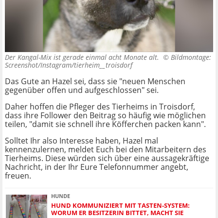
Der Kangal-Mix ist gerade einmal acht Monate alt. ©
Bildmontage:
Screenshot/Instagram/tierheim__troisdorf
Das Gute an Hazel sei, dass sie "neuen Menschen
gegenüber offen und aufgeschlossen" sei.
Daher hoffen die Pfleger des Tierheims in Troisdorf,
dass ihre Follower den Beitrag so häufig wie möglichen
teilen, "damit sie schnell ihre Köfferchen packen kann".
Solltet Ihr also Interesse haben, Hazel mal
kennenzulernen, meldet Euch bei den Mitarbeitern des
Tierheims. Diese würden sich über eine aussagekräftige
Nachricht, in der Ihr Eure Telefonnummer angebt,
freuen.
HUNDE
HUND KOMMUNIZIERT MIT TASTEN-SYSTEM:
WORUM ER BESITZERIN BITTET, MACHT SIE