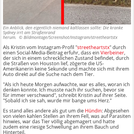
Ein Anblick, den eigentlich niemand kaltlassen sollte: Die kranke
Sydney irrt am Straßenrand
herum. ©
Bildmontage/Screenshot/Instagram/streetheartstx
Als Kristin vom Instagram-Profil "
streetheartstx
" durch
einen Social-Media-Beitrag erfuhr, dass ein
Vierbeiner
,
der sich in einem schrecklichen Zustand befindet, durch
die Straßen von Houston lief, zögerte die US-
Amerikanerin keine Sekunde und machte sich mit ihrem
Auto direkt auf die Suche nach dem Tier.
"Als ich heute Morgen aufwachte, war es alles, woran ich
denken konnte. Ich musste nach ihr suchen, bevor sie
für immer verschwand", schreibt Kristin auf ihrer Seite.
"Sobald ich sie sah, wurde mir bange ums Herz."
Es stand alles andere als gut um die
Hündin
: Abgesehen
von vielen kahlen Stellen an ihrem Fell, was auf Parasiten
hinwies, war das Tier völlig abgemagert und hatte
zudem eine riesige Schwellung an ihrem Bauch und
Hinterteil.