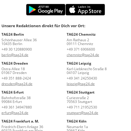
Unsere Redaktionen direkt für Dich vor Ort:
TAG24 Berlin
TAG24 Chemnitz
Schönhauser Allee 36
Am Rathaus 2
10435 Berlin
09111 Chemnitz
+49 30 120880900
+49 371 6906600
berlin@tag24.de
chemnitz@tag24.de
TAG24 Dresden
TAG24 Leipzig
Ostra-Allee 18
Karl-Liebknecht-Straße 8
01067 Dresden
04107 Leipzig
+49 351 888-2424
+49 341 24250430
dresden@tag24.de
leipzig@tag24.de
TAG24 Erfurt
TAG24 Stuttgart
Bahnhofstraße 38
Curiestraße 2
99084 Erfurt
70563 Stuttgart
+49 361 34947880
+49 711 21952530
erfurt@tag24.de
stuttgart@tag24.de
TAG24 Frankfurt a. M.
TAG24 Köln
Friedrich-Ebert-Anlage 36
Neumarkt 1a
60325 Frankfurt am Main
50667 Köln