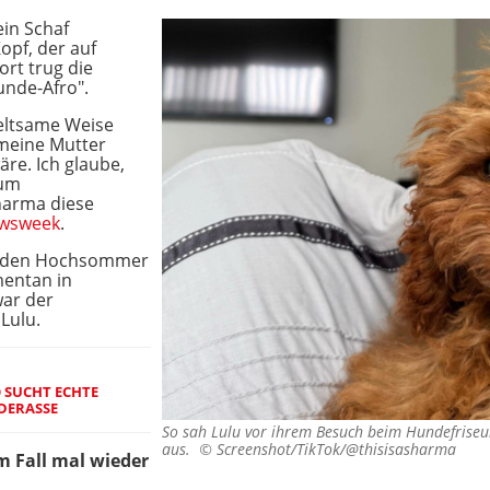
ein Schaf
opf, der auf
rt trug die
unde-Afro".
seltsame Weise
 meine Mutter
re. Ich glaube,
zum
harma diese
wsweek
.
r den Hochsommer
mentan in
ar der
 Lulu.
O SUCHT ECHTE
DERASSE
So sah Lulu vor ihrem Besuch beim Hundefriseu
aus. ©
Screenshot/TikTok/@thisisasharma
m Fall mal wieder