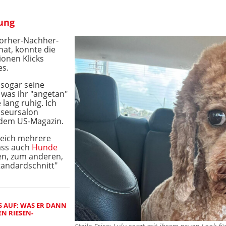
ung
Vorher-Nachher-
hat, konnte die
ionen Klicks
es.
 sogar seine
as ihr "angetan"
lang ruhig. Ich
riseursalon
 dem US-Magazin.
leich mehrere
ass auch
Hunde
en, zum anderen,
tandardschnitt"
 AUF: WAS ER DANN
EN RIESEN-