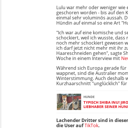
Lulu war mehr oder weniger wie 
geschoren worden - bis auf den K
einmal sehr voluminös aussah. Do
Hündin auf einmal so eine Art "H
"Ich war auf eine komische und 
schockiert, weil ich wusste, dass
noch mehr schockiert gewesen wä
ich darf jetzt nicht mehr mit ihr 
Haareschneiden gehen", sagte S
Woche in einem Interview mit
Ne
Während sich Europa gerade fü
wappnet, sind die Australier mo
Winterstimmung. Auch deshalb w
Kurzhaarschnitt "unglücklich" für
HUNDE
TYPISCH SHIBA INU! JIR
LIEBHABER SEINER HUN
Lachender Dritter sind in diese
die User auf
TikTok
.