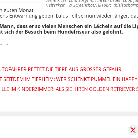
Steile Frise: Lulu sorgt mit ihrem neuen Look fü
Heiterkeit. ©
Screenshot/TikTok/@thisisashar
nen guten Monat
ens Entwarnung geben. Lulus Fell sei nun wieder länger, d
 Mann, dass er so vielen Menschen ein Lächeln auf die L
at sich der Besuch beim Hundefriseur also gelohnt.
sharma
UTOFAHRER RETTET DIE TIERE AUS GROSSER GEFAHR
 SEITDEM IM TIERHEIM: WER SCHENKT PUMMEL EIN HAPPY
LE IM KINDERZIMMER: ALS SIE IHREN GOLDEN RETRIEVER S