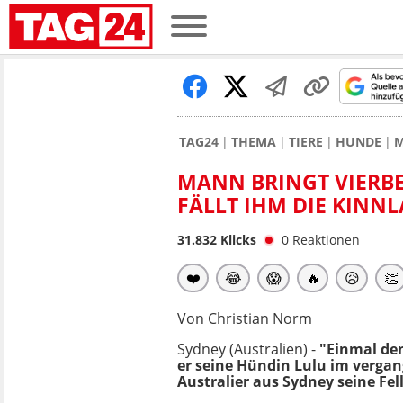
TAG24
THEMA
TIERE
HUNDE
M
MANN BRINGT VIERBE
FÄLLT IHM DIE KINN
31.832
Klicks
0
Reaktionen
❤️
😂
😱
🔥
😥
👏
Von Christian Norm
Sydney (Australien) -
"Einmal den
er seine Hündin Lulu im verga
Australier aus Sydney seine Fel