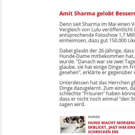
Amit Sharma gelobt Besser
Denn seit Sharma im Mai einen 
Vergleich von Lulu veröffentlicht 
entsprechende Fotoshow 1,7 Mill
einheimsen, dazu gut 150.000 Lik
Dabei glaubt der 26-Jährige, dass
Hunde-Dame mitbekommen hat, w
wurde. "Danach war sie zwei Tage 
glaube, sie hat einige Dinge im F
gesehen", erklärte er gegenüber
Unterdessen hat das Herrchen g
Dinge dazugelernt. Zum einen, d
schlechte "Frisuren" haben könn
dass er nicht noch einmal "den S
sagen wird.
HUNDE
HUND WACHT MORGENS
ERBLICKT, JAGT IHM EIN
SCHRECKEN EIN