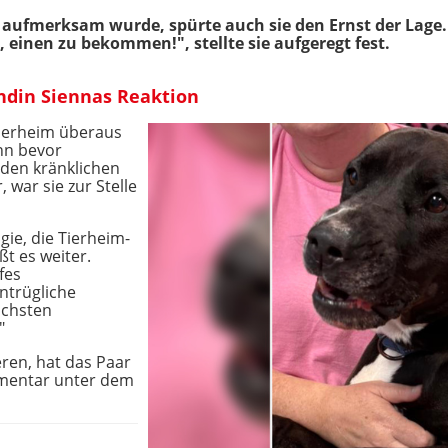
on aufmerksam wurde, spürte auch sie den Ernst der Lag
, einen zu bekommen!", stellte sie aufgeregt fest.
din Siennas Reaktion
 Tierheim überaus
nn bevor
den kränklichen
ar sie zur Stelle
gie, die Tierheim-
t es weiter.
fes
ntrügliche
lichsten
"
eren, hat das Paar
mmentar unter dem