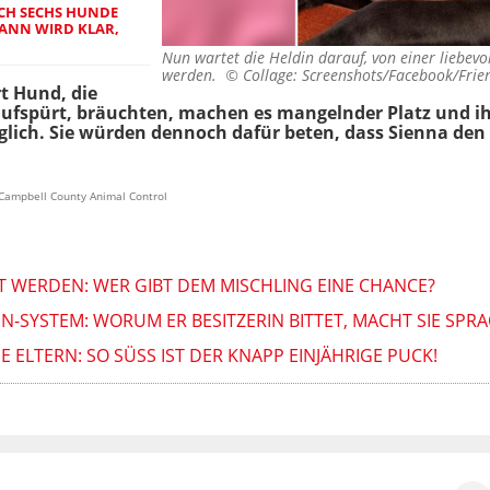
CH SECHS HUNDE
ANN WIRD KLAR, W
Nun wartet die Heldin darauf, von einer liebevo
werden. ©
Collage: Screenshots/Facebook/Frie
t Hund, die
aufspürt, bräuchten, machen es mangelnder Platz und ihr
lich. Sie würden dennoch dafür beten, dass Sienna den 
f Campbell County Animal Control
LT WERDEN: WER GIBT DEM MISCHLING EINE CHANCE?
-SYSTEM: WORUM ER BESITZERIN BITTET, MACHT SIE SPR
 ELTERN: SO SÜSS IST DER KNAPP EINJÄHRIGE PUCK!