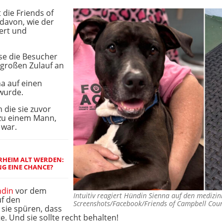
 die Friends of
davon, wie der
ert und
se die Besucher
 großen Zulauf an
a auf einen
wurde.
 die sie zuvor
 zu einem Mann,
 war.
ERHEIM ALT WERDEN:
NG EINE CHANCE?
din
vor dem
Intuitiv reagiert Hündin Sienna auf den medizi
uf den
Screenshots/Facebook/Friends of Campbell Cou
 sie spüren, dass
e. Und sie sollte recht behalten!