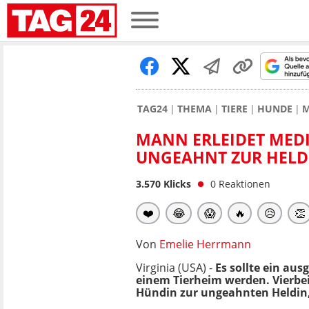
TAG24
THEMA
TIERE
HUNDE
M
MANN ERLEIDET MEDI
UNGEAHNT ZUR HELD
3.570
Klicks
0
Reaktionen
❤️
😂
😱
🔥
😥
👏
Von
Emelie Herrmann
Virginia (USA) -
Es sollte ein aus
einem Tierheim werden. Vierbei
Hündin zur ungeahnten Heldin, 