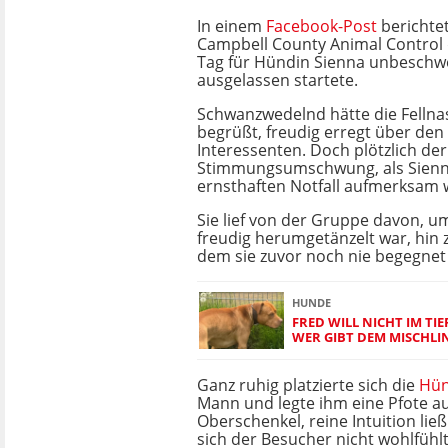
In einem
Facebook-Post
berichtet
Campbell County Animal Control 
Tag für Hündin Sienna unbeschw
ausgelassen startete.
Schwanzwedelnd hätte die Fellna
begrüßt, freudig erregt über den
Interessenten. Doch plötzlich der
Stimmungsumschwung, als Sienn
ernsthaften Notfall aufmerksam 
Sie lief von der Gruppe davon, um
freudig herumgetänzelt war, hin
dem sie zuvor noch nie begegnet
HUNDE
FRED WILL NICHT IM TI
WER GIBT DEM MISCHLI
Ganz ruhig platzierte sich die
Hün
Mann und legte ihm eine Pfote a
Oberschenkel, reine Intuition ließ
sich der Besucher nicht wohlfühlt