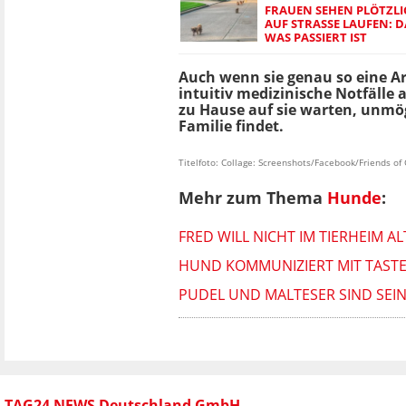
FRAUEN SEHEN PLÖTZLI
AUF STRASSE LAUFEN: D
AS PASSIERT IST
Auch wenn sie genau so eine Ar
intuitiv medizinische Notfälle 
zu Hause auf sie warten, unmög
Familie findet.
Titelfoto: Collage: Screenshots/Facebook/Friends o
Mehr zum Thema
Hunde
:
FRED WILL NICHT IM TIERHEIM A
HUND KOMMUNIZIERT MIT TASTEN
PUDEL UND MALTESER SIND SEINE
TAG24 NEWS Deutschland GmbH