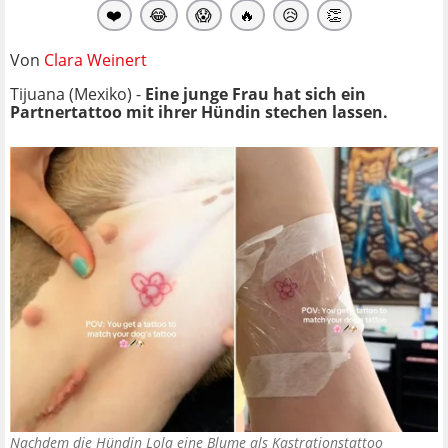
❤️
😂
😱
🔥
😥
👏
Von
Clara Weinert
Tijuana (Mexiko) -
Eine junge Frau hat sich ein
Partnertattoo mit ihrer Hündin stechen lassen.
Nachdem die Hündin Lola eine Blume als Kastrationstattoo