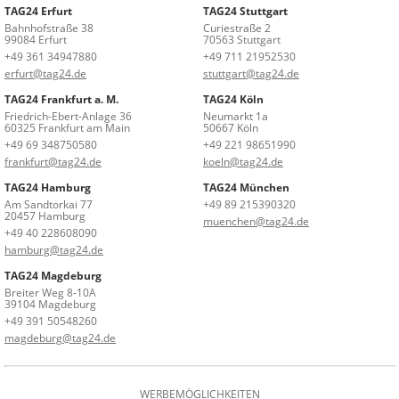
TAG24 Erfurt
TAG24 Stuttgart
Bahnhofstraße 38
Curiestraße 2
99084 Erfurt
70563 Stuttgart
+49 361 34947880
+49 711 21952530
erfurt@tag24.de
stuttgart@tag24.de
TAG24 Frankfurt a. M.
TAG24 Köln
Friedrich-Ebert-Anlage 36
Neumarkt 1a
60325 Frankfurt am Main
50667 Köln
+49 69 348750580
+49 221 98651990
frankfurt@tag24.de
koeln@tag24.de
TAG24 Hamburg
TAG24 München
Am Sandtorkai 77
+49 89 215390320
20457 Hamburg
muenchen@tag24.de
+49 40 228608090
hamburg@tag24.de
TAG24 Magdeburg
Breiter Weg 8-10A
39104 Magdeburg
+49 391 50548260
magdeburg@tag24.de
WERBEMÖGLICHKEITEN