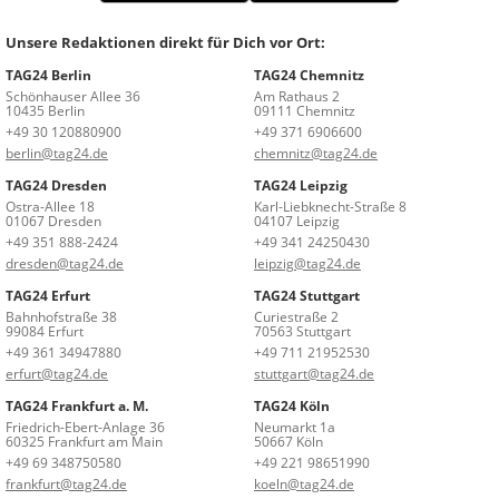
Unsere Redaktionen direkt für Dich vor Ort:
TAG24 Berlin
TAG24 Chemnitz
Schönhauser Allee 36
Am Rathaus 2
10435 Berlin
09111 Chemnitz
+49 30 120880900
+49 371 6906600
berlin@tag24.de
chemnitz@tag24.de
TAG24 Dresden
TAG24 Leipzig
Ostra-Allee 18
Karl-Liebknecht-Straße 8
01067 Dresden
04107 Leipzig
+49 351 888-2424
+49 341 24250430
dresden@tag24.de
leipzig@tag24.de
TAG24 Erfurt
TAG24 Stuttgart
Bahnhofstraße 38
Curiestraße 2
99084 Erfurt
70563 Stuttgart
+49 361 34947880
+49 711 21952530
erfurt@tag24.de
stuttgart@tag24.de
TAG24 Frankfurt a. M.
TAG24 Köln
Friedrich-Ebert-Anlage 36
Neumarkt 1a
60325 Frankfurt am Main
50667 Köln
+49 69 348750580
+49 221 98651990
frankfurt@tag24.de
koeln@tag24.de