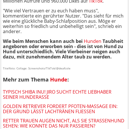
Millionen Aufrufe und 960.000 Likes auf
TikTok
.
"Wie viel Vertrauen er zu euch haben muss",
kommentierte ein gerührter Nutzer. "Das sieht für mich
wie eine glückliche Baby-Schlafposition aus. Möge er
weiterhin so friedlich und unbehelligt sein", schrieb ein
anderer.
Wie beim Menschen kann auch bei
Hunden
Taubheit
angeboren oder erworben sein - dies ist von Hund zu
Hund unterschiedlich. Viele Vierbeiner neigen auch
dazu, mit zunehmendem Alter taub zu werden.
Titelfoto: Collage: Screenshots/TikTok/@deafcole
Mehr zum Thema
Hunde
:
TYPISCH SHIBA INU! JIRO SUCHT ECHTE LIEBHABER
SEINER HUNDERASSE
GOLDEN RETRIEVER FORDERT PFOTEN-MASSAGE EIN:
DER GRUND LÄSST LACHTRÄNEN FLIESSEN
RETTER TRAUEN AUGEN NICHT, ALS SIE STRASSENHUND S
EHEN: WIE KONNTE DAS NUR PASSIEREN?