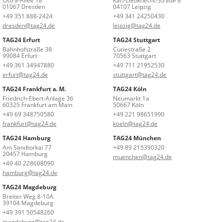
Ostra-Allee 18
Karl-Liebknecht-Straße 8
01067 Dresden
04107 Leipzig
+49 351 888-2424
+49 341 24250430
dresden@tag24.de
leipzig@tag24.de
TAG24 Erfurt
TAG24 Stuttgart
Bahnhofstraße 38
Curiestraße 2
99084 Erfurt
70563 Stuttgart
+49 361 34947880
+49 711 21952530
erfurt@tag24.de
stuttgart@tag24.de
TAG24 Frankfurt a. M.
TAG24 Köln
Friedrich-Ebert-Anlage 36
Neumarkt 1a
60325 Frankfurt am Main
50667 Köln
+49 69 348750580
+49 221 98651990
frankfurt@tag24.de
koeln@tag24.de
TAG24 Hamburg
TAG24 München
Am Sandtorkai 77
+49 89 215390320
20457 Hamburg
muenchen@tag24.de
+49 40 228608090
hamburg@tag24.de
TAG24 Magdeburg
Breiter Weg 8-10A
39104 Magdeburg
+49 391 50548260
magdeburg@tag24.de