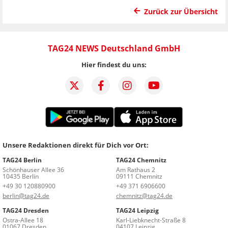
Zurück zur Übersicht
TAG24 NEWS Deutschland GmbH
Hier findest du uns:
Unsere Redaktionen direkt für Dich vor Ort:
TAG24 Berlin
TAG24 Chemnitz
Schönhauser Allee 36
Am Rathaus 2
10435 Berlin
09111 Chemnitz
+49 30 120880900
+49 371 6906600
berlin@tag24.de
chemnitz@tag24.de
TAG24 Dresden
TAG24 Leipzig
Ostra-Allee 18
Karl-Liebknecht-Straße 8
01067 Dresden
04107 Leipzig