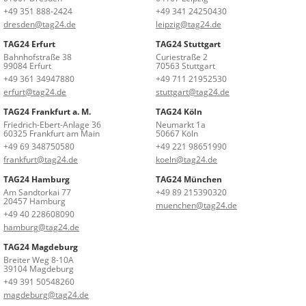
+49 351 888-2424
+49 341 24250430
dresden@tag24.de
leipzig@tag24.de
TAG24 Erfurt
TAG24 Stuttgart
Bahnhofstraße 38
Curiestraße 2
99084 Erfurt
70563 Stuttgart
+49 361 34947880
+49 711 21952530
erfurt@tag24.de
stuttgart@tag24.de
TAG24 Frankfurt a. M.
TAG24 Köln
Friedrich-Ebert-Anlage 36
Neumarkt 1a
60325 Frankfurt am Main
50667 Köln
+49 69 348750580
+49 221 98651990
frankfurt@tag24.de
koeln@tag24.de
TAG24 Hamburg
TAG24 München
Am Sandtorkai 77
+49 89 215390320
20457 Hamburg
muenchen@tag24.de
+49 40 228608090
hamburg@tag24.de
TAG24 Magdeburg
Breiter Weg 8-10A
39104 Magdeburg
+49 391 50548260
magdeburg@tag24.de