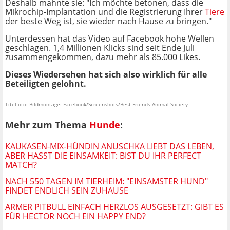
Deshalb mahnte sie: "Ich möchte betonen, dass die
Mikrochip-Implantation und die Registrierung Ihrer
Tiere
der beste Weg ist, sie wieder nach Hause zu bringen."
Unterdessen hat das Video auf Facebook hohe Wellen
geschlagen. 1,4 Millionen Klicks sind seit Ende Juli
zusammengekommen, dazu mehr als 85.000 Likes.
Dieses Wiedersehen hat sich also wirklich für alle
Beteiligten gelohnt.
Titelfoto: Bildmontage: Facebook/Screenshots/Best Friends Animal Society
Mehr zum Thema
Hunde
:
KAUKASEN-MIX-HÜNDIN ANUSCHKA LIEBT DAS LEBEN,
ABER HASST DIE EINSAMKEIT: BIST DU IHR PERFECT
MATCH?
NACH 550 TAGEN IM TIERHEIM: "EINSAMSTER HUND"
FINDET ENDLICH SEIN ZUHAUSE
ARMER PITBULL EINFACH HERZLOS AUSGESETZT: GIBT ES
FÜR HECTOR NOCH EIN HAPPY END?