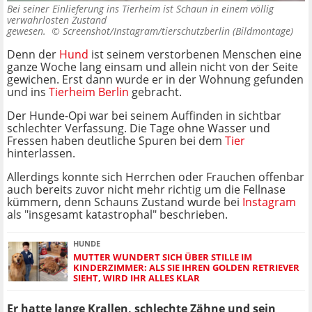
Bei seiner Einlieferung ins Tierheim ist Schaun in einem völlig
verwahrlosten Zustand
gewesen. ©
Screenshot/Instagram/tierschutzberlin (Bildmontage)
Denn der
Hund
ist seinem verstorbenen Menschen eine
ganze Woche lang einsam und allein nicht von der Seite
gewichen. Erst dann wurde er in der Wohnung gefunden
und ins
Tierheim Berlin
gebracht.
Der Hunde-Opi war bei seinem Auffinden in sichtbar
schlechter Verfassung. Die Tage ohne Wasser und
Fressen haben deutliche Spuren bei dem
Tier
hinterlassen.
Allerdings konnte sich Herrchen oder Frauchen offenbar
auch bereits zuvor nicht mehr richtig um die Fellnase
kümmern, denn Schauns Zustand wurde bei
Instagram
als "insgesamt katastrophal" beschrieben.
HUNDE
MUTTER WUNDERT SICH ÜBER STILLE IM
KINDERZIMMER: ALS SIE IHREN GOLDEN RETRIEVER
SIEHT, WIRD IHR ALLES KLAR
Er hatte lange Krallen, schlechte Zähne und sein