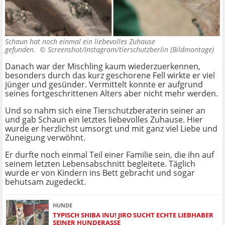
Schaun hat noch einmal ein liebevolles Zuhause
gefunden. ©
Screenshot/Instagram/tierschutzberlin (Bildmontage)
Danach war der Mischling kaum wiederzuerkennen,
besonders durch das kurz geschorene Fell wirkte er viel
jünger und gesünder. Vermittelt konnte er aufgrund
seines fortgeschrittenen Alters aber nicht mehr werden.
Und so nahm sich eine Tierschutzberaterin seiner an
und gab Schaun ein letztes liebevolles Zuhause. Hier
wurde er herzlichst umsorgt und mit ganz viel Liebe und
Zuneigung verwöhnt.
Er durfte noch einmal Teil einer Familie sein, die ihn auf
seinem letzten Lebensabschnitt begleitete. Täglich
wurde er von Kindern ins Bett gebracht und sogar
behutsam zugedeckt.
HUNDE
TYPISCH SHIBA INU! JIRO SUCHT ECHTE LIEBHABER
SEINER HUNDERASSE