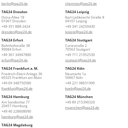
berlin@tag24.de
chemnitz@tag24.de
TAG24 Dresden
TAG24 Leipzig
Ostra-Allee 18
Karl-Liebknecht-Straße 8
01067 Dresden
04107 Leipzig
+49 351 888-2424
+49 341 24250430
dresden@tag24.de
leipzig@tag24.de
TAG24 Erfurt
TAG24 Stuttgart
Bahnhofstraße 38
Curiestraße 2
99084 Erfurt
70563 Stuttgart
+49 361 34947880
+49 711 21952530
erfurt@tag24.de
stuttgart@tag24.de
TAG24 Frankfurt a. M.
TAG24 Köln
Friedrich-Ebert-Anlage 36
Neumarkt 1a
60325 Frankfurt am Main
50667 Köln
+49 69 348750580
+49 221 98651990
frankfurt@tag24.de
koeln@tag24.de
TAG24 Hamburg
TAG24 München
Am Sandtorkai 77
+49 89 215390320
20457 Hamburg
muenchen@tag24.de
+49 40 228608090
hamburg@tag24.de
TAG24 Magdeburg