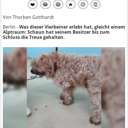
❤️
😂
😱
🔥
😥
👏
Von Thorben Gotthardt
Berlin -
Was dieser Vierbeiner erlebt hat, gleicht einem
Alptraum: Schaun hat seinem Besitzer bis zum
Schluss die Treue gehalten.