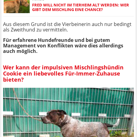
FRED WILL NICHT IM TIERHEIM ALT WERDEN: WER
GIBT DEM MISCHLING EINE CHANCE?
Aus diesem Grund ist die Vierbeinerin auch nur bedingt
als Zweithund zu vermitteln.
Für erfahrene Hundefreunde und bei gutem
Management von Konflikten wäre dies allerdings
auch möglich.
Wer kann der impulsiven Mischlingshündin
Cookie ein liebevolles Für-Immer-Zuhause
bieten?