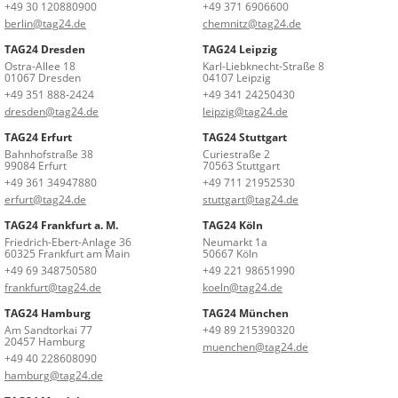
+49 30 120880900
+49 371 6906600
berlin@tag24.de
chemnitz@tag24.de
TAG24 Dresden
TAG24 Leipzig
Ostra-Allee 18
Karl-Liebknecht-Straße 8
01067 Dresden
04107 Leipzig
+49 351 888-2424
+49 341 24250430
dresden@tag24.de
leipzig@tag24.de
TAG24 Erfurt
TAG24 Stuttgart
Bahnhofstraße 38
Curiestraße 2
99084 Erfurt
70563 Stuttgart
+49 361 34947880
+49 711 21952530
erfurt@tag24.de
stuttgart@tag24.de
TAG24 Frankfurt a. M.
TAG24 Köln
Friedrich-Ebert-Anlage 36
Neumarkt 1a
60325 Frankfurt am Main
50667 Köln
+49 69 348750580
+49 221 98651990
frankfurt@tag24.de
koeln@tag24.de
TAG24 Hamburg
TAG24 München
Am Sandtorkai 77
+49 89 215390320
20457 Hamburg
muenchen@tag24.de
+49 40 228608090
hamburg@tag24.de