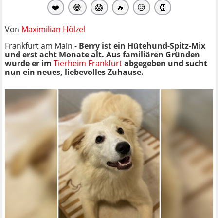
❤️
😂
😱
🔥
😥
👏
Von
Maximilian Hölzel
Frankfurt am Main -
Berry ist ein Hütehund-Spitz-Mix
und erst acht Monate alt. Aus familiären Gründen
wurde er im
Tierheim Frankfurt
abgegeben und sucht
nun ein neues, liebevolles Zuhause.