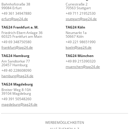
Bahnhofstraße 38
Curiestraße 2
99084 Erfurt
70563 Stuttgart
+49 361 34947880
+49 711 21952530
erfurt@tag24.de
stuttgart@tag24.de
TAG24 Frankfurt a. M.
TAG24 Köln
Friedrich-Ebert-Anlage 36
Neumarkt 1a
60325 Frankfurt am Main
50667 Köln
+49 69 348750580
+49 221 98651990
frankfurt@tag24.de
koeln@tag24.de
TAG24 Hamburg
TAG24 München
Am Sandtorkai 77
+49 89 215390320
20457 Hamburg
muenchen@tag24.de
+49 40 228608090
hamburg@tag24.de
TAG24 Magdeburg
Breiter Weg 8-10A
39104 Magdeburg
+49 391 50548260
magdeburg@tag24.de
WERBEMÖGLICHKEITEN