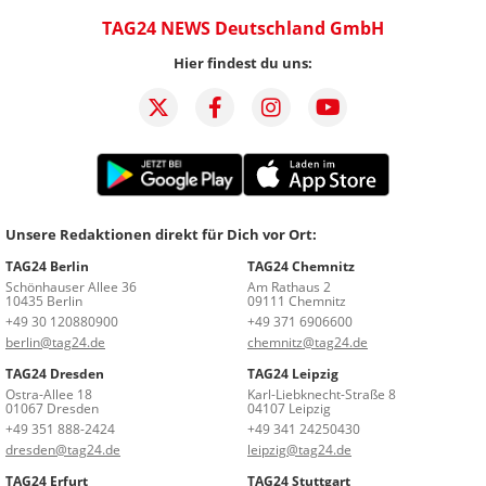
TAG24 NEWS Deutschland GmbH
Hier findest du uns:
Unsere Redaktionen direkt für Dich vor Ort:
TAG24 Berlin
TAG24 Chemnitz
Schönhauser Allee 36
Am Rathaus 2
10435 Berlin
09111 Chemnitz
+49 30 120880900
+49 371 6906600
berlin@tag24.de
chemnitz@tag24.de
TAG24 Dresden
TAG24 Leipzig
Ostra-Allee 18
Karl-Liebknecht-Straße 8
01067 Dresden
04107 Leipzig
+49 351 888-2424
+49 341 24250430
dresden@tag24.de
leipzig@tag24.de
TAG24 Erfurt
TAG24 Stuttgart