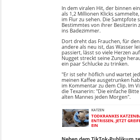
In dem viralen Hit, der binnen e
als 1,2 Millionen Klicks sammelte,
im Flur zu sehen. Die Samtpfote 
Bestimmtes von ihrer Besitzerin zu
ins Badezimmer.
Dort dreht das Frauchen, für den 
andere als neu ist, das Wasser le
passiert, lässt so viele Herzen au
Nugget streckt seine Zunge herau
ein paar Schlucke zu trinken.
"Er ist sehr höflich und wartet je
meinen Kaffee ausgetrunken habe
im Kommentar zu dem Clip. Im Vid
die Texanerin: "Die einfache Bit
alten Mannes jeden Morgen".
KATZEN
TODKRANKES KATZENB
ENTRISSEN, JETZT GREI
EIN
Neben dem TikTok-Publikum ze