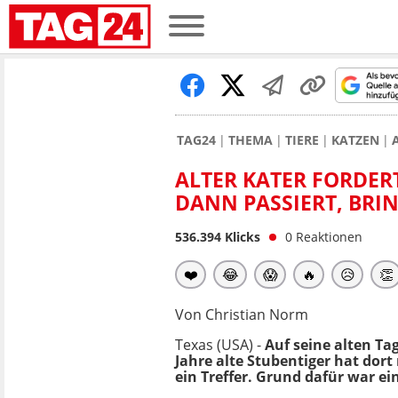
TAG24
THEMA
TIERE
KATZEN
ALTER KATER FORDERT
DANN PASSIERT, BRI
536.394
Klicks
0
Reaktionen
❤️
😂
😱
🔥
😥
👏
Von Christian Norm
Texas (USA) -
Auf seine alten Ta
Jahre alte Stubentiger hat dor
ein Treffer. Grund dafür war e