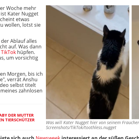
iner Woche mehr
 ist Kater Nugget
scheint etwas
 wollen, lotst sie
der Ablauf alles
icht auf. Was dann
f
TikTok
hüpfen.
s, um vorsichtig
den Morgen, bis ich
", verrät Anshu
eo selbst titelt
te meines zahnlosen
ABY DER MUTTER
FEN TIERSCHÜTZER
Was will Kater Nugget hier von seinem Frauch
Screenshots/TikTok/toothless.nugget
igte sich auch
Newsweek
interessiert an der süßen Gesc