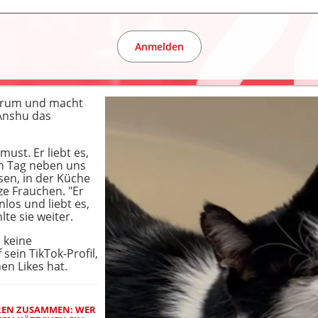
Anmelden
 darum und macht
Anshu das
ust. Er liebt es,
n Tag neben uns
ssen, in der Küche
ze Frauchen. "Er
nlos und liebt es,
te sie weiter.
 keine
f sein TikTok-Profil,
en Likes hat.
REN ZUSAMMEN: WER