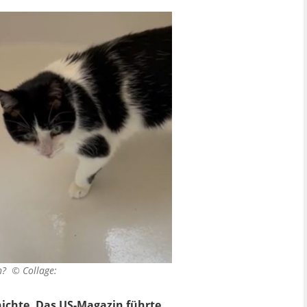
en? ©
Collage:
hichte. Das US-Magazin führte