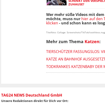
SCHENKT DEN VERSPIEL
ZUHAUSE?
Wer mehr süße Videos mit dem
möchte, muss nur
hier auf den
klicken
- und schon kann es los
Titelfoto: Collage: Screenshots/TikTok/toothless.nug
Mehr zum Thema
Katzen
:
TIERSCHÜTZER FASSUNGSLOS: V
KATZE AN BAHNHOF AUSGESETZT
TODKRANKES KATZENBABY DER MU
TAG24 NEWS Deutschland GmbH
Unsere Redaktionen direkt für Dich vor Ort: