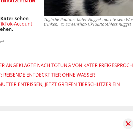
TEN KÄTZCHEN EIN
 Kater sehen
Tägliche Routine: Kater Nugget möchte sein W
 TikTok-Account
trinken. ©
Screenshot/TikTok/toothless.nugget
gehen.
get
IER ANGEKLAGTE NACH TÖTUNG VON KATER FREIGESPROC
: REISENDE ENTDECKT TIER OHNE WASSER
TTER ENTRISSEN, JETZT GREIFEN TIERSCHÜTZER EIN