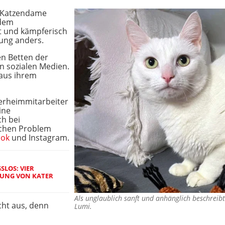
ße Katzendame
 dem
t und kämpferisch
tung anders.
den Betten der
en sozialen Medien.
 aus ihrem
ierheimmitarbeiter
ine
ch bei
schen Problem
ook
und Instagram.
SLOS: VIER
UNG VON KATER
Als unglaublich sanft und anhänglich beschreibt
cht aus, denn
Lumi.