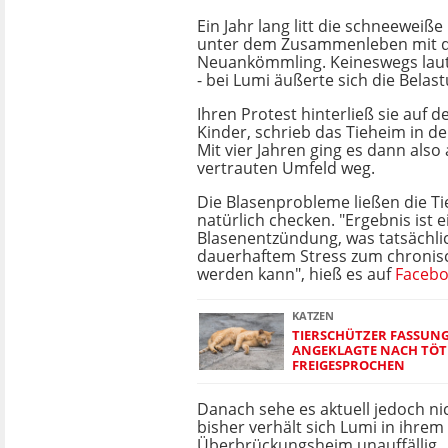
Ein Jahr lang litt die schneewei
unter dem Zusammenleben mit
Neuankömmling. Keineswegs lau
- bei Lumi äußerte sich die Belas
Ihren Protest hinterließ sie auf 
Kinder, schrieb das Tieheim in d
Mit vier Jahren ging es dann also
vertrauten Umfeld weg.
Die Blasenprobleme ließen die T
natürlich checken. "Ergebnis ist e
Blasenentzündung, was tatsächli
dauerhaftem Stress zum chroni
werden kann", hieß es auf
Faceb
KATZEN
TIERSCHÜTZER FASSUNG
ANGEKLAGTE NACH TÖT
FREIGESPROCHEN
Danach sehe es aktuell jedoch ni
bisher verhält sich Lumi in ihrem
Überbrückungsheim unauffällig.