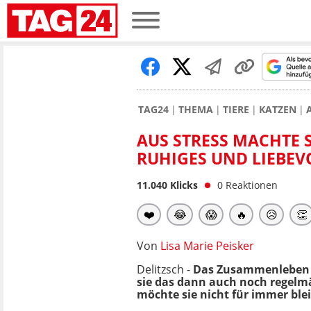
TAG24
THEMA
TIERE
KATZEN
AUS STRESS MACHTE S
RUHIGES UND LIEBEV
11.040
Klicks
0
Reaktionen
❤️
😂
😱
🔥
😥
👏
Von
Lisa Marie Peisker
Delitzsch -
Das Zusammenleben 
sie das dann auch noch regelmäß
möchte sie nicht für immer ble