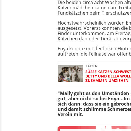
Die beiden circa acht Wochen alt
Katzenmädchen kamen am Freita
Fundkätzchen beim Tierschutzver
Höchstwahrscheinlich wurden En
ausgesetzt. Vorerst konnten die
Finder unterkommen, am Freita
Kätzchen dann der Tierärztin vorg
Enya konnte mit der linken Hinte
auftreten, die Fellnase war offenb
KATZEN
SÜSSE KATZEN-SCHWESTE
ETTY UND BELLA WOLLE
USAMMEN UMZIEHEN
"Maily geht es den Umständen
gut, aber nicht so bei Enya...I
sich dann, dass sie ein gebroc
und damit schlimme Schmerzen 
Verein mit.