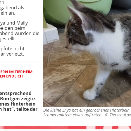
en
gabend als
ein an.
ya und Maily
 beiden beim
gabend wurden die
estellt.
rpfote nicht
ar verletzt.
RN IM TIERHEIM: B
N ENDLICH Z
 entsprechend
m Röntgen zeigte
henes Hinterbein
hat", teilte der
Die kleine Enya hat ein gebrochenes Hinterbein
Schmerzmitteln etwas auftreten. ©
Tierschutzv