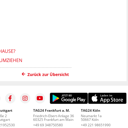
HAUSE?
UMZIEHEN
Zurück zur Übersicht
uttgart
TAG24 Frankfurt a. M.
TAG24 Köln
aße 2
Friedrich-Ebert-Anlage 36
Neumarkt 1a
ttgart
60325 Frankfurt am Main
50667 Köln
21952530
+49 69 348750580
+49 221 98651990