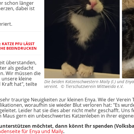
er schon länger
rzen, dabei ist
iert.
 KATZE PFU LÄSST
ACHE BEEINDRUCKEN
weit überstanden,
ter als gedacht
ren. Wir müssen die
 unsere kleine
Die beiden Katzenschwestern Maily (l.) und Enya
raft hat", teilte
vereint. ©
Tierschutzverein Mittweida e.V.
ehr traurige Neuigkeiten zur kleinen Enya. Wie der Verein 
ationen, woraufhin sie wieder Blut verloren hat: "Es wurd
geleitet. Leider hat sie dies aber nicht mehr geschafft. Uns 
inen Maus gern ein unbeschwertes Katzenleben in ihrer eigen
 unterstützen möchtet, dann könnt Ihr spenden (Volksb
denseite für Enya und Maily
.