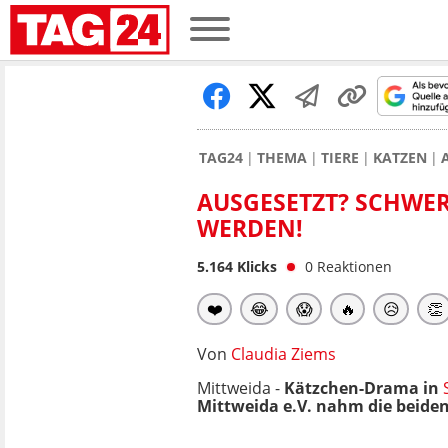
TAG24
THEMA
TIERE
KATZEN
AUSGESETZT? SCHWER
WERDEN!
5.164
Klicks
0
Reaktionen
❤️
😂
😱
🔥
😥
👏
Von
Claudia Ziems
Mittweida -
Kätzchen-Drama in
Mittweida e.V. nahm die beiden