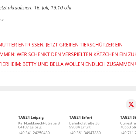
tzt aktualisiert: 16. Juli, 19.10 Uhr
e.V.
TTER ENTRISSEN, JETZT GREIFEN TIERSCHÜTZER EIN
MMEN: WER SCHENKT DEN VERSPIELTEN KÄTZCHEN EIN ZU
TIERHEIM: BETTY UND BELLA WOLLEN ENDLICH ZUSAMMEN 
TAG24 Leipzig
TAG24 Erfurt
TAG24 St
Karl-Liebknecht-Straße 8
Bahnhofstraße 38
Curiestr
04107 Leipzig
99084 Erfurt
70563 Stu
+49 341 24250430
+49 361 34947880
+49 711 