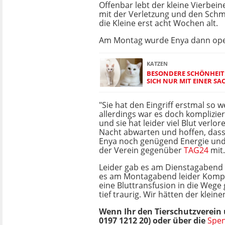
Offenbar lebt der kleine Vierbein
mit der Verletzung und den Schme
die Kleine erst acht Wochen alt.
Am Montag wurde Enya dann oper
KATZEN
BESONDERE SCHÖNHEIT:
SICH NUR MIT EINER S
"Sie hat den Eingriff erstmal so 
allerdings war es doch komplizier
und sie hat leider viel Blut verlo
Nacht abwarten und hoffen, dass
Enya noch genügend Energie und K
der Verein gegenüber
TAG24
mit.
Leider gab es am Dienstagabend s
es am Montagabend leider Komplik
eine Bluttransfusion in die Wege 
tief traurig. Wir hätten der kle
Wenn Ihr den Tierschutzverein
0197 1212 20) oder über die
Spen