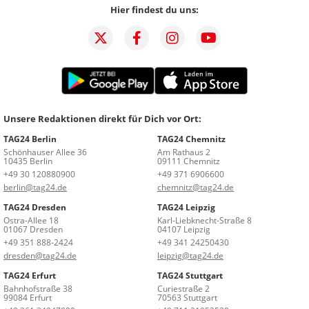
Hier findest du uns:
Unsere Redaktionen direkt für Dich vor Ort:
TAG24 Berlin
TAG24 Chemnitz
Schönhauser Allee 36
Am Rathaus 2
10435 Berlin
09111 Chemnitz
+49 30 120880900
+49 371 6906600
berlin@tag24.de
chemnitz@tag24.de
TAG24 Dresden
TAG24 Leipzig
Ostra-Allee 18
Karl-Liebknecht-Straße 8
01067 Dresden
04107 Leipzig
+49 351 888-2424
+49 341 24250430
dresden@tag24.de
leipzig@tag24.de
TAG24 Erfurt
TAG24 Stuttgart
Bahnhofstraße 38
Curiestraße 2
99084 Erfurt
70563 Stuttgart