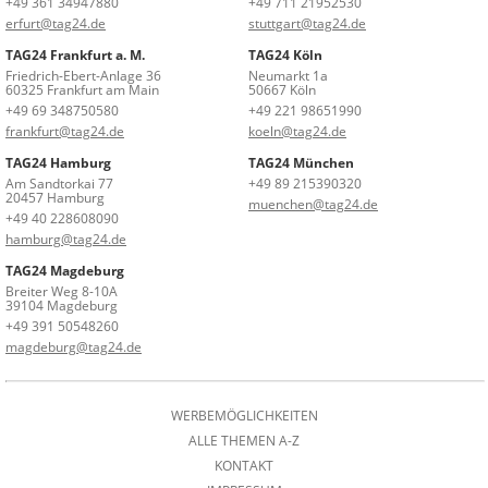
+49 361 34947880
+49 711 21952530
erfurt@tag24.de
stuttgart@tag24.de
TAG24 Frankfurt a. M.
TAG24 Köln
Friedrich-Ebert-Anlage 36
Neumarkt 1a
60325 Frankfurt am Main
50667 Köln
+49 69 348750580
+49 221 98651990
frankfurt@tag24.de
koeln@tag24.de
TAG24 Hamburg
TAG24 München
Am Sandtorkai 77
+49 89 215390320
20457 Hamburg
muenchen@tag24.de
+49 40 228608090
hamburg@tag24.de
TAG24 Magdeburg
Breiter Weg 8-10A
39104 Magdeburg
+49 391 50548260
magdeburg@tag24.de
WERBEMÖGLICHKEITEN
ALLE THEMEN A-Z
KONTAKT