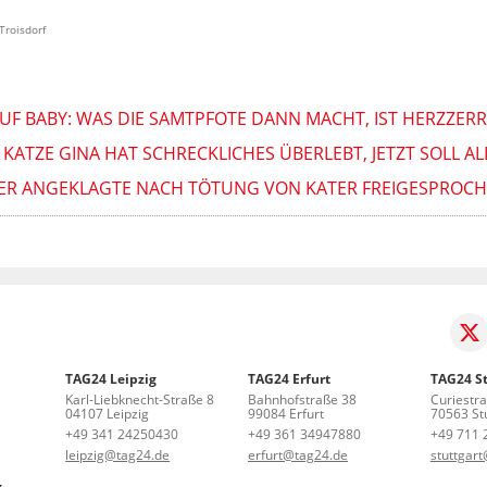
Troisdorf
UF BABY: WAS DIE SAMTPFOTE DANN MACHT, IST HERZZERRE
 KATZE GINA HAT SCHRECKLICHES ÜBERLEBT, JETZT SOLL A
IER ANGEKLAGTE NACH TÖTUNG VON KATER FREIGESPROC
TAG24 Leipzig
TAG24 Erfurt
TAG24 St
Karl-Liebknecht-Straße 8
Bahnhofstraße 38
Curiestr
04107 Leipzig
99084 Erfurt
70563 Stu
+49 341 24250430
+49 361 34947880
+49 711 
leipzig@tag24.de
erfurt@tag24.de
stuttgar
g