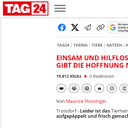
TAG24
THEMA
TIERE
KATZEN
EINSAM UND HILFLOS
GIBT DIE HOFFNUNG 
19.812
Klicks
0
Reaktionen
❤️
😂
😱
🔥
😥
👏
Von
Maurice Hossinger
Troisdorf -
Leider ist das
Tierhei
aufgepäppelt und frisch gemach