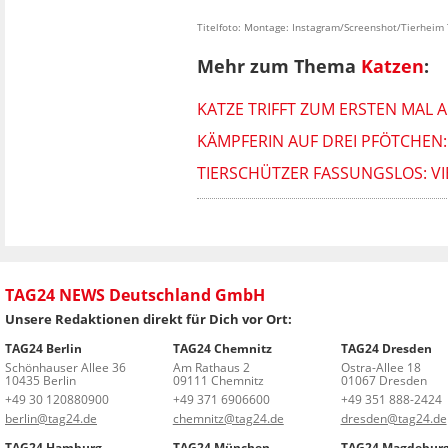
Titelfoto: Montage: Instagram/Screenshot/Tierheim 
Mehr zum Thema
Katzen
:
KATZE TRIFFT ZUM ERSTEN MAL A
KÄMPFERIN AUF DREI PFÖTCHEN:
TIERSCHÜTZER FASSUNGSLOS: V
TAG24 NEWS Deutschland GmbH
Unsere Redaktionen direkt für Dich vor Ort:
TAG24 Berlin
TAG24 Chemnitz
TAG24 Dresden
Schönhauser Allee 36
Am Rathaus 2
Ostra-Allee 18
10435 Berlin
09111 Chemnitz
01067 Dresden
+49 30 120880900
+49 371 6906600
+49 351 888-2424
berlin@tag24.de
chemnitz@tag24.de
dresden@tag24.de
TAG24 Hamburg
TAG24 München
TAG24 Magdebur