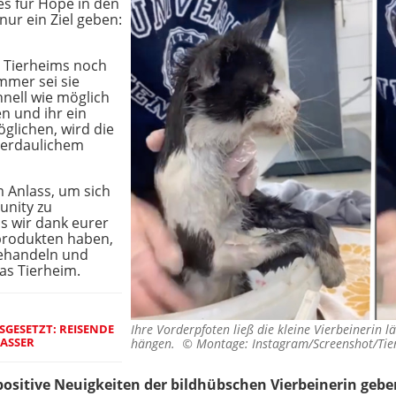
es für Hope in den
r ein Ziel geben:
 Tierheims noch
mmer sei sie
nell wie möglich
n und ihr ein
glichen, wird die
 verdaulichem
 Anlass, um sich
unity zu
ass wir dank eurer
produkten haben,
behandeln und
as Tierheim.
GESETZT: REISENDE
Ihre Vorderpfoten ließ die kleine Vierbeinerin 
ASSER
hängen. ©
Montage: Instagram/Screenshot/Tie
positive Neuigkeiten der bildhübschen Vierbeinerin gebe