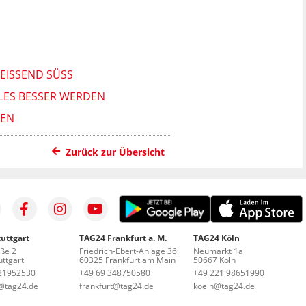
ISSEND SÜSS
LLES BESSER WERDEN
HEN
Zurück zur Übersicht
uttgart
TAG24 Frankfurt a. M.
TAG24 Köln
aße 2
Friedrich-Ebert-Anlage 36
Neumarkt 1a
ttgart
60325 Frankfurt am Main
50667 Köln
21952530
+49 69 348750580
+49 221 98651990
t@tag24.de
frankfurt@tag24.de
koeln@tag24.de