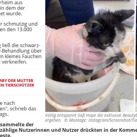
erheim aus
 in dem der
et wurde.
ehr schmutzig und
nden den 13.000
 ließ die schwarz-
ty-Behandlung über
in kleines Fauchen
 verkneifen.
ABY DER MUTTER
FEN TIERSCHÜTZER
ie nach
en", schrieb das
ags.
Völlig entspannt ließ Hope die exklusive Beaut
ergehen. ©
Montage: Instagram/Screenshot/Tie
 sammelte der
zählige Nutzerinnen und Nutzer drückten in der Kommen
este.