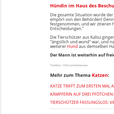
Hündin im Haus des Beschu
Die gesamte Situation wurde de
empört von den Behörden! Denn "
festgenommen, und wir zitieren hie
Entscheidungen."
Die Tierschützer aus Kalisz ging
"ängstlich und wund" war, und n
weiterer
Hund
aus demselben H
Der Mann ist weiterhin auf frei
Titelfoto: 123rf.com/koldunova
Mehr zum Thema
Katzen
:
KATZE TRIFFT ZUM ERSTEN MAL A
KÄMPFERIN AUF DREI PFÖTCHEN:
TIERSCHÜTZER FASSUNGSLOS: V