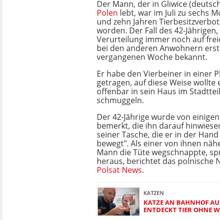
Der Mann, der in Gliwice (deutsch:
Polen
lebt, war im Juli zu sechs 
und zehn Jahren Tierbesitzverbot 
worden. Der Fall des 42-Jährigen, 
Verurteilung immer noch auf frei
bei den anderen Anwohnern erst 
vergangenen Woche bekannt.
Er habe den Vierbeiner in einer P
getragen, auf diese Weise wollte 
offenbar in sein Haus im Stadttei
schmuggeln.
Der 42-Jährige wurde von einige
bemerkt, die ihn darauf hinwiesen
seiner Tasche, die er in der Hand 
bewegt". Als einer von ihnen nä
Mann die Tüte wegschnappte, sp
heraus, berichtet das polnische 
Polsat News
.
KATZEN
KATZE AN BAHNHOF AUS
ENTDECKT TIER OHNE W