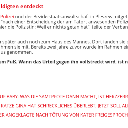
ldigten entdeckt
r
Polizei
und der Bezirksstaatsanwaltschaft in Pleszew mitgete
nach einer Entscheidung der am Tatort anwesenden Polize
r die Polizistin: Weil er nichts getan hat", teilte der Verba
en später auch noch zum Haus des Mannes. Dort fanden sie 
ahmen sie mit. Bereits zwei Jahre zuvor wurde im Rahmen 
aus genommen.
em Fuß. Wann das Urteil gegen ihn vollstreckt wird, ist 
UF BABY: WAS DIE SAMTPFOTE DANN MACHT, IST HERZZERRE
 KATZE GINA HAT SCHRECKLICHES ÜBERLEBT, JETZT SOLL A
IER ANGEKLAGTE NACH TÖTUNG VON KATER FREIGESPROC