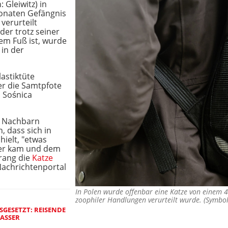
 Gleiwitz) in
Monaten Gefängnis
verurteilt
der trotz seiner
em Fuß ist, wurde
in der
lastiktüte
er die Samtpfote
l Sośnica
n Nachbarn
, dass sich in
hielt, "etwas
her kam und dem
rang die
Katze
Nachrichtenportal
In Polen wurde offenbar eine Katze von einem 4
zoophiler Handlungen verurteilt wurde. (Symbo
GESETZT: REISENDE
ASSER