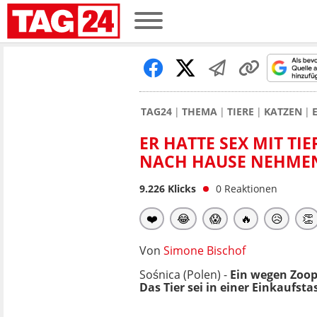
TAG24
THEMA
TIERE
KATZEN
ER HATTE SEX MIT TI
NACH HAUSE NEHME
9.226
Klicks
0
Reaktionen
❤️
😂
😱
🔥
😥
👏
Von
Simone Bischof
Sośnica (Polen) -
Ein wegen Zooph
Das Tier sei in einer Einkaufst