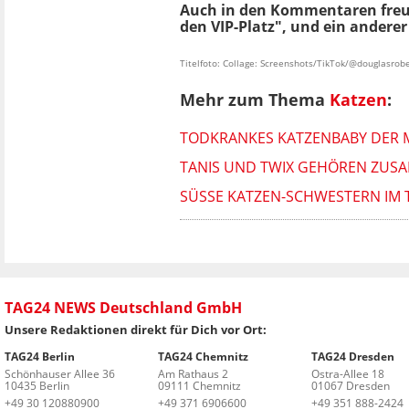
Auch in den Kommentaren freue
den VIP-Platz", und ein andere
Titelfoto: Collage: Screenshots/TikTok/@douglasrob
Mehr zum Thema
Katzen
:
TODKRANKES KATZENBABY DER MU
TANIS UND TWIX GEHÖREN ZUSA
SÜSSE KATZEN-SCHWESTERN IM 
TAG24 NEWS Deutschland GmbH
Unsere Redaktionen direkt für Dich vor Ort:
TAG24 Berlin
TAG24 Chemnitz
TAG24 Dresden
Schönhauser Allee 36
Am Rathaus 2
Ostra-Allee 18
10435 Berlin
09111 Chemnitz
01067 Dresden
+49 30 120880900
+49 371 6906600
+49 351 888-2424