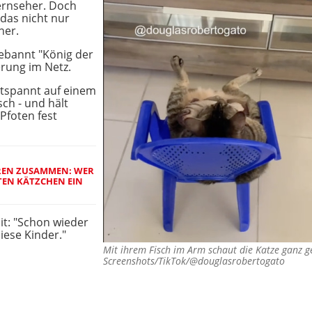
Fernseher. Doch
 das nicht nur
ner.
ebannt "König der
erung im Netz.
ntspannt auf einem
sch - und hält
 Pfoten fest
REN ZUSAMMEN: WER
TEN KÄTZCHEN EIN
it: "Schon wieder
iese Kinder."
Mit ihrem Fisch im Arm schaut die Katze ganz 
Screenshots/TikTok/@douglasrobertogato