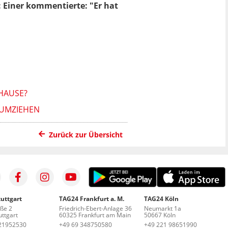
 Einer kommentierte: "Er hat
HAUSE?
UMZIEHEN
Zurück zur Übersicht
uttgart
TAG24 Frankfurt a. M.
TAG24 Köln
aße 2
Friedrich-Ebert-Anlage 36
Neumarkt 1a
ttgart
60325 Frankfurt am Main
50667 Köln
21952530
+49 69 348750580
+49 221 98651990