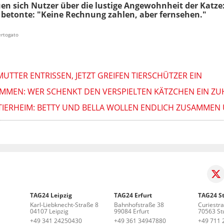
n sich Nutzer über die lustige Angewohnheit der Katze:
r betonte: "Keine Rechnung zahlen, aber fernsehen."
ertogato
TTER ENTRISSEN, JETZT GREIFEN TIERSCHÜTZER EIN
MMEN: WER SCHENKT DEN VERSPIELTEN KÄTZCHEN EIN ZU
TIERHEIM: BETTY UND BELLA WOLLEN ENDLICH ZUSAMMEN 
TAG24 Leipzig
TAG24 Erfurt
TAG24 St
Karl-Liebknecht-Straße 8
Bahnhofstraße 38
Curiestr
04107 Leipzig
99084 Erfurt
70563 Stu
+49 341 24250430
+49 361 34947880
+49 711 