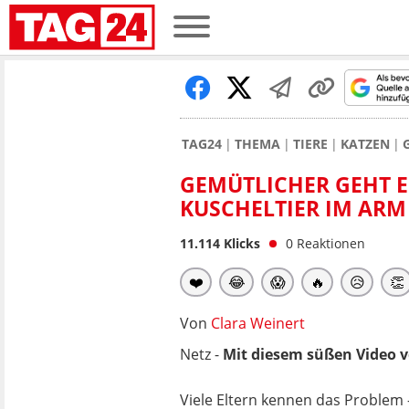
TAG24
THEMA
TIERE
KATZEN
GEMÜTLICHER GEHT E
KUSCHELTIER IM ARM
11.114
Klicks
0
Reaktionen
❤️
😂
😱
🔥
😥
👏
Von
Clara Weinert
Netz -
Mit diesem süßen Video v
Viele Eltern kennen das Problem 