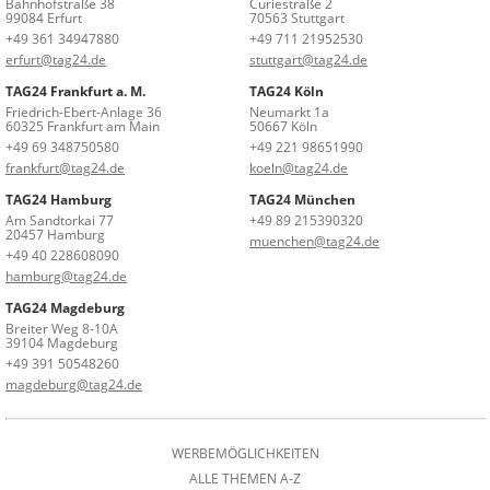
Bahnhofstraße 38
Curiestraße 2
99084 Erfurt
70563 Stuttgart
+49 361 34947880
+49 711 21952530
erfurt@tag24.de
stuttgart@tag24.de
TAG24 Frankfurt a. M.
TAG24 Köln
Friedrich-Ebert-Anlage 36
Neumarkt 1a
60325 Frankfurt am Main
50667 Köln
+49 69 348750580
+49 221 98651990
frankfurt@tag24.de
koeln@tag24.de
TAG24 Hamburg
TAG24 München
Am Sandtorkai 77
+49 89 215390320
20457 Hamburg
muenchen@tag24.de
+49 40 228608090
hamburg@tag24.de
TAG24 Magdeburg
Breiter Weg 8-10A
39104 Magdeburg
+49 391 50548260
magdeburg@tag24.de
WERBEMÖGLICHKEITEN
ALLE THEMEN A-Z