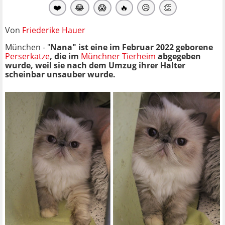
❤️
😂
😱
🔥
😥
👏
Von
Friederike Hauer
München - "
Nana" ist eine im Februar 2022 geborene
Perserkatze
, die im
Münchner Tierheim
abgegeben
wurde, weil sie nach dem Umzug ihrer Halter
scheinbar unsauber wurde.