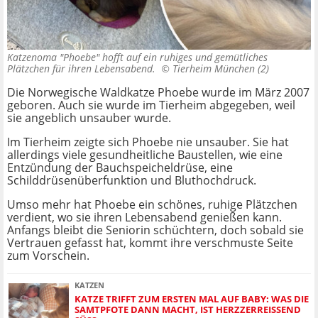
Katzenoma "Phoebe" hofft auf ein ruhiges und gemütliches
Plätzchen für ihren Lebensabend. ©
Tierheim München (2)
Die Norwegische Waldkatze Phoebe wurde im März 2007
geboren. Auch sie wurde im Tierheim abgegeben, weil
sie angeblich unsauber wurde.
Im Tierheim zeigte sich Phoebe nie unsauber. Sie hat
allerdings viele gesundheitliche Baustellen, wie eine
Entzündung der Bauchspeicheldrüse, eine
Schilddrüsenüberfunktion und Bluthochdruck.
Umso mehr hat Phoebe ein schönes, ruhige Plätzchen
verdient, wo sie ihren Lebensabend genießen kann.
Anfangs bleibt die Seniorin schüchtern, doch sobald sie
Vertrauen gefasst hat, kommt ihre verschmuste Seite
zum Vorschein.
KATZEN
KATZE TRIFFT ZUM ERSTEN MAL AUF BABY: WAS DIE
SAMTPFOTE DANN MACHT, IST HERZZERREISSEND S