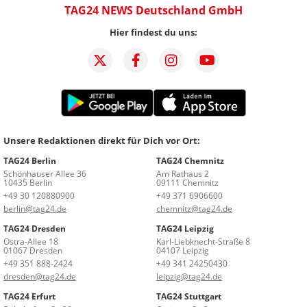
TAG24 NEWS Deutschland GmbH
Hier findest du uns:
Unsere Redaktionen direkt für Dich vor Ort:
TAG24 Berlin
TAG24 Chemnitz
Schönhauser Allee 36
Am Rathaus 2
10435 Berlin
09111 Chemnitz
+49 30 120880900
+49 371 6906600
berlin@tag24.de
chemnitz@tag24.de
TAG24 Dresden
TAG24 Leipzig
Ostra-Allee 18
Karl-Liebknecht-Straße 8
01067 Dresden
04107 Leipzig
+49 351 888-2424
+49 341 24250430
dresden@tag24.de
leipzig@tag24.de
TAG24 Erfurt
TAG24 Stuttgart