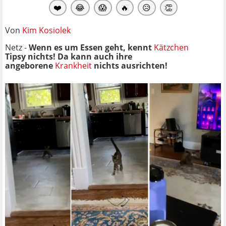
❤️
😂
😱
🔥
😥
👏
Von
Kim Kosiolek
Netz -
Wenn es um Essen geht, kennt
Kätzchen
Tipsy nichts! Da kann auch ihre
angeborene
Krankheit
nichts ausrichten!