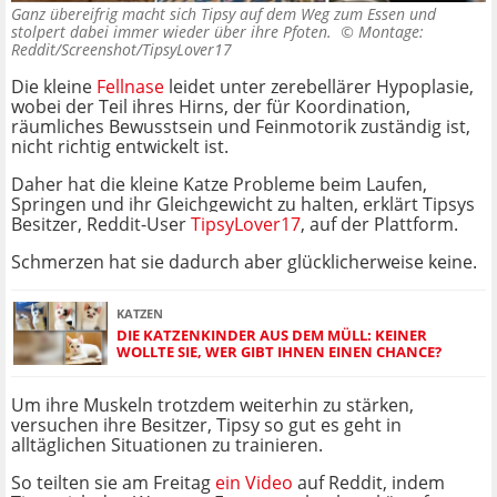
Ganz übereifrig macht sich Tipsy auf dem Weg zum Essen und
stolpert dabei immer wieder über ihre Pfoten. ©
Montage:
Reddit/Screenshot/TipsyLover17
Die kleine
Fellnase
leidet unter zerebellärer Hypoplasie,
wobei der Teil ihres Hirns, der für Koordination,
räumliches Bewusstsein und Feinmotorik zuständig ist,
nicht richtig entwickelt ist.
Daher hat die kleine Katze Probleme beim Laufen,
Springen und ihr Gleichgewicht zu halten, erklärt Tipsys
Besitzer, Reddit-User
TipsyLover17
, auf der Plattform.
Schmerzen hat sie dadurch aber glücklicherweise keine.
KATZEN
DIE KATZENKINDER AUS DEM MÜLL: KEINER
WOLLTE SIE, WER GIBT IHNEN EINEN CHANCE?
Um ihre Muskeln trotzdem weiterhin zu stärken,
versuchen ihre Besitzer, Tipsy so gut es geht in
alltäglichen Situationen zu trainieren.
So teilten sie am Freitag
ein Video
auf Reddit, indem