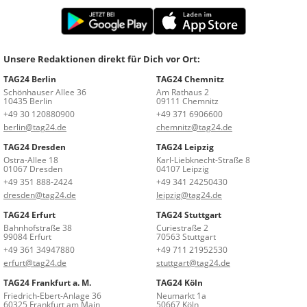
Unsere Redaktionen direkt für Dich vor Ort:
TAG24 Berlin
TAG24 Chemnitz
Schönhauser Allee 36
Am Rathaus 2
10435 Berlin
09111 Chemnitz
+49 30 120880900
+49 371 6906600
berlin@tag24.de
chemnitz@tag24.de
TAG24 Dresden
TAG24 Leipzig
Ostra-Allee 18
Karl-Liebknecht-Straße 8
01067 Dresden
04107 Leipzig
+49 351 888-2424
+49 341 24250430
dresden@tag24.de
leipzig@tag24.de
TAG24 Erfurt
TAG24 Stuttgart
Bahnhofstraße 38
Curiestraße 2
99084 Erfurt
70563 Stuttgart
+49 361 34947880
+49 711 21952530
erfurt@tag24.de
stuttgart@tag24.de
TAG24 Frankfurt a. M.
TAG24 Köln
Friedrich-Ebert-Anlage 36
Neumarkt 1a
60325 Frankfurt am Main
50667 Köln