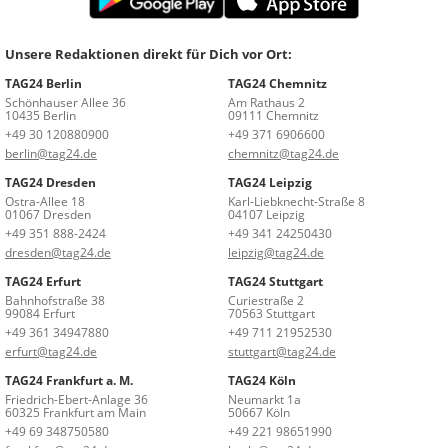
Unsere Redaktionen direkt für Dich vor Ort:
TAG24 Berlin
TAG24 Chemnitz
Schönhauser Allee 36
Am Rathaus 2
10435 Berlin
09111 Chemnitz
+49 30 120880900
+49 371 6906600
berlin@tag24.de
chemnitz@tag24.de
TAG24 Dresden
TAG24 Leipzig
Ostra-Allee 18
Karl-Liebknecht-Straße 8
01067 Dresden
04107 Leipzig
+49 351 888-2424
+49 341 24250430
dresden@tag24.de
leipzig@tag24.de
TAG24 Erfurt
TAG24 Stuttgart
Bahnhofstraße 38
Curiestraße 2
99084 Erfurt
70563 Stuttgart
+49 361 34947880
+49 711 21952530
erfurt@tag24.de
stuttgart@tag24.de
TAG24 Frankfurt a. M.
TAG24 Köln
Friedrich-Ebert-Anlage 36
Neumarkt 1a
60325 Frankfurt am Main
50667 Köln
+49 69 348750580
+49 221 98651990