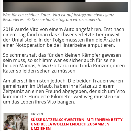
Was für ein schöner Kater. Vito ist auf Instagram etwas ganz
Besonderes. ©
Screenshot/Instagram vituzzosuperstar
2018 wurde Vito von einem Auto angefahren. Erst nach
einem Tag fand man das schwer verletzte Tier unweit
der Unfallstelle. In der Folge mussten ihm die Ärzte in
einer Notoperation beide Hinterbeine amputieren.
So schmerzhaft das für den kleinen Kämpfer gewesen
sein muss, so schlimm war es sicher auch für seine
beiden Mamas, Silvia Gottardi und Linda Ronzoni, ihren
Kater so leiden sehen zu müssen.
Am allerschlimmsten jedoch: Die beiden Frauen waren
gemeinsam im Urlaub, haben ihre Katze zu diesem
Zeitpunkt an einen Freund abgegeben, der sich um Vito
kümmerte. Hunderte Kilometer weit weg mussten sie
um das Leben ihres Vito bangen.
KATZEN
SÜSSE KATZEN-SCHWESTERN IM TIERHEIM: BETTY U
ND BELLA WOLLEN ENDLICH ZUSAMMEN U
MZIEHEN