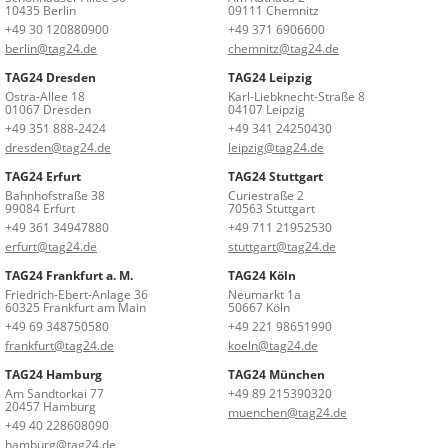
10435 Berlin
09111 Chemnitz
+49 30 120880900
+49 371 6906600
berlin@tag24.de
chemnitz@tag24.de
TAG24 Dresden
TAG24 Leipzig
Ostra-Allee 18
Karl-Liebknecht-Straße 8
01067 Dresden
04107 Leipzig
+49 351 888-2424
+49 341 24250430
dresden@tag24.de
leipzig@tag24.de
TAG24 Erfurt
TAG24 Stuttgart
Bahnhofstraße 38
Curiestraße 2
99084 Erfurt
70563 Stuttgart
+49 361 34947880
+49 711 21952530
erfurt@tag24.de
stuttgart@tag24.de
TAG24 Frankfurt a. M.
TAG24 Köln
Friedrich-Ebert-Anlage 36
Neumarkt 1a
60325 Frankfurt am Main
50667 Köln
+49 69 348750580
+49 221 98651990
frankfurt@tag24.de
koeln@tag24.de
TAG24 Hamburg
TAG24 München
Am Sandtorkai 77
+49 89 215390320
20457 Hamburg
muenchen@tag24.de
+49 40 228608090
hamburg@tag24.de